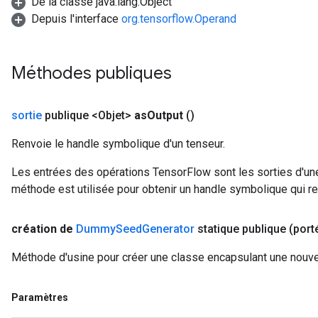
De la classe java.lang.Object
Depuis l'interface
org.tensorflow.Operand
Méthodes publiques
sortie
publique <Objet>
as
Output
()
Renvoie le handle symbolique d'un tenseur.
Les entrées des opérations TensorFlow sont les sorties d'une
méthode est utilisée pour obtenir un handle symbolique qui rep
création de
Dummy
Seed
Generator
statique publique
(por
Méthode d'usine pour créer une classe encapsulant une nou
Paramètres