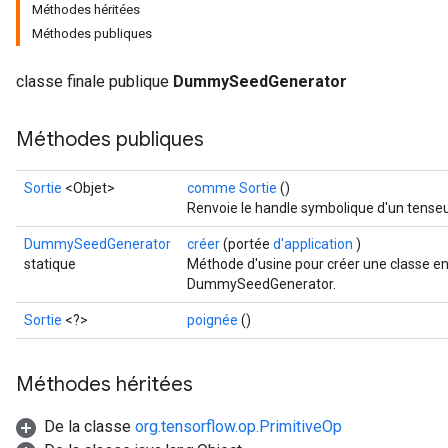
Méthodes héritées
ryTensorBatch
Méthodes publiques
dTensorBatch
classe finale publique
DummySeedGenerator
Méthodes publiques
Sortie
<Objet>
comme Sortie
()
Renvoie le handle symbolique d'un tenseu
DummySeedGenerator
créer
(portée
d'application
)
statique
Méthode d'usine pour créer une classe e
DummySeedGenerator.
rBatch
Sortie
<?>
poignée
()
Batch
Méthodes héritées
atch
De la classe
org.tensorflow.op.PrimitiveOp