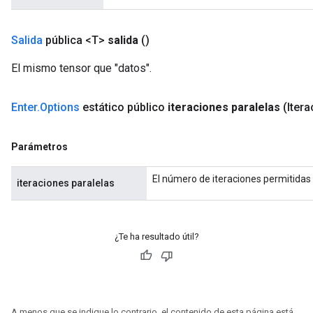
Salida
pública <T>
salida
()
El mismo tensor que "datos".
Enter
.
Options
estático público
iteraciones paralelas
(Iter
Parámetros
El número de iteraciones permitidas 
iteraciones paralelas
¿Te ha resultado útil?
A menos que se indique lo contrario, el contenido de esta página está