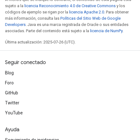
sujeto a la
licencia Reconocimiento 4.0 de Creative Commons
y los
códigos de ejemplo se rigen por la
licencia Apache 2.0
. Para obtener
rs
más información, consulta las
Políticas del Sitio Web de Google
mParameters
Developers
. Java es una marca registrada de Oracle o sus entidades
rs
asociadas. Parte del contenido está sujeto a la
licencia de NumPy
.
Parameters
Última actualización: 2025-07-26 (UTC).
rParameters
Parameters
Seguir conectado
ters
arameters
Blog
meters
Foro
rs
GitHub
tDescentParameters
Twitter
YouTube
Ayuda