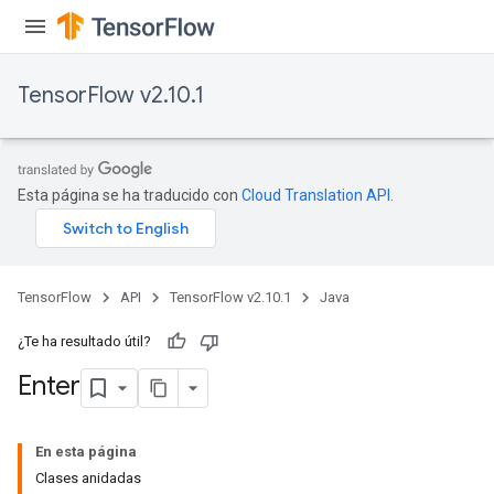
dTensorBatch
TensorFlow v2.10.1
Esta página se ha traducido con
Cloud Translation API
.
rBatch
TensorFlow
API
TensorFlow v2.10.1
Java
¿Te ha resultado útil?
Batch
Enter
atch
En esta página
Clases anidadas