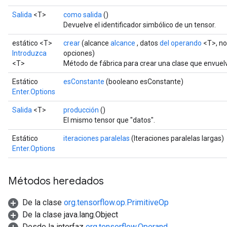
Salida
<T>
como salida
()
Devuelve el identificador simbólico de un tensor.
estático <T>
crear
(alcance
alcance
, datos
del operando
<T>, no
Introduzca
opciones)
<T>
Método de fábrica para crear una clase que envuel
Estático
esConstante
(booleano esConstante)
Enter.Options
Salida
<T>
producción
()
El mismo tensor que "datos".
Estático
iteraciones paralelas
(Iteraciones paralelas largas)
Enter.Options
Métodos heredados
De la clase
org.tensorflow.op.PrimitiveOp
De la clase java.lang.Object
Desde la interfaz
org.tensorflow.Operand