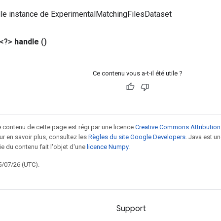
lle instance de ExperimentalMatchingFilesDataset
 <?>
handle
()
Ce contenu vous a-t-il été utile ?
le contenu de cette page est régi par une licence
Creative Commons Attribution
our en savoir plus, consultez les
Règles du site Google Developers
. Java est 
ie du contenu fait l'objet d'une
licence Numpy
.
5/07/26 (UTC).
Support