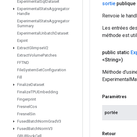
Experimental
Sql
Dataset
sortie
publique 
Experimental
Stats
Aggregator
Handle
Renvoie le hand
Experimental
Stats
Aggregator
Summary
Les entrées des
Experimental
Unbatch
Dataset
méthode est util
Expint
Extract
Glimpse
V2
public static
Ex
Extract
Volume
Patches
<String>)
FFTND
File
System
Set
Configuration
Méthode d'usine
Fill
ExperimentalMat
Finalize
Dataset
Finalize
TPUEmbedding
Paramètres
Fingerprint
Fresnel
Cos
portée
Fresnel
Sin
Fused
Batch
Norm
Grad
V3
Fused
Batch
Norm
V3
Retour
GRUBlock
Cell