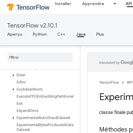
EmptyTensorMap
Installer
Apprendre
API
EncodeProto
EnqueueTPUEmbeddingArbitraryTensorBatch
EnqueueTPUEmbeddingBatch
TensorFlow v2.10.1
EnqueueTPUEmbeddingIntegerBatch
Aperçu
Python
C++
Java
Plus
EnqueueTPUEmbeddingRaggedTensorBatch
Enqueue
TPUEmbedding
Sparse
Batch
Enqueue
TPUEmbedding
Sparse
Tensor
Batch
Ensure
Shape
Enter
Erfinv
TensorFlow
API
Euclidean
Norm
Experim
Execute
TPUEmbedding
Partitioner
Exit
Expand
Dims
classe finale p
Experimental
Auto
Shard
Dataset
Experimental
Bytes
Produced
Stats
Méthodes p
Dataset