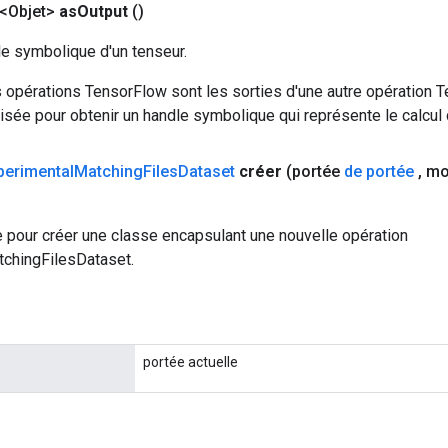
<Objet>
as
Output
()
le symbolique d'un tenseur.
 opérations TensorFlow sont les sorties d'une autre opération T
isée pour obtenir un handle symbolique qui représente le calcul d
perimental
Matching
Files
Dataset
créer
(portée
de portée
,
mo
 pour créer une classe encapsulant une nouvelle opération
chingFilesDataset.
portée actuelle