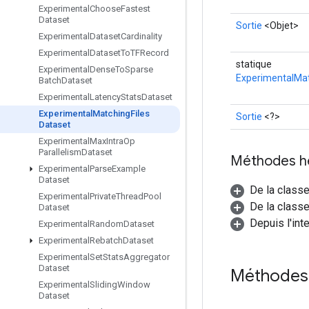
Experimental
Choose
Fastest
Dataset
Sortie
<Objet>
Experimental
Dataset
Cardinality
Experimental
Dataset
To
TFRecord
statique
Experimental
Dense
To
Sparse
ExperimentalMat
Batch
Dataset
Experimental
Latency
Stats
Dataset
Experimental
Matching
Files
Sortie
<?>
Dataset
Experimental
Max
Intra
Op
Parallelism
Dataset
Méthodes h
Experimental
Parse
Example
Dataset
De la class
Experimental
Private
Thread
Pool
De la classe
Dataset
Depuis l'int
Experimental
Random
Dataset
Experimental
Rebatch
Dataset
Experimental
Set
Stats
Aggregator
Dataset
Méthodes
Experimental
Sliding
Window
Dataset