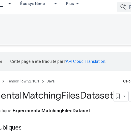
Écosystème
Plus
Cette page a été traduite par l'
API Cloud Translation
.
TensorFlow v2.10.1
Java
Ce co
ental
Matching
Files
Dataset
ublique
ExperimentalMatchingFilesDataset
ubliques