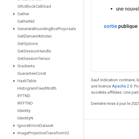
GRUBlock
Cell
Grad
une nouve
Gather
Gather
Nd
sortie
publique
Generate
Bounding
Box
Proposals
Get
Element
At
Index
Get
Options
Get
Session
Handle
Get
Session
Tensor
Gradients
Guarantee
Const
Sauf indication contraire, 
Hash
Table
une licence
Apache 2.0
. P
Histogram
Fixed
Width
sociétés affiliées. Une part
IFFTND
IRFFTND
Dernière mise à jour le 202
Identity
Identity
N
Ignore
Errors
Dataset
Rester connecté
Image
Projective
Transform
V2