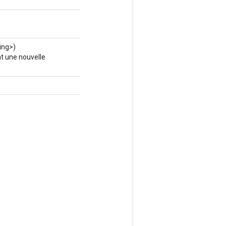
ing>)
t une nouvelle