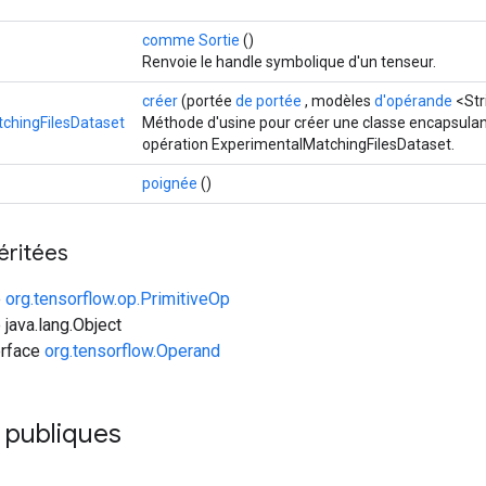
comme Sortie
()
Renvoie le handle symbolique d'un tenseur.
créer
(portée
de portée
, modèles
d'opérande
<Str
chingFilesDataset
Méthode d'usine pour créer une classe encapsulan
opération ExperimentalMatchingFilesDataset.
poignée
()
éritées
e
org.tensorflow.op.PrimitiveOp
 java.lang.Object
erface
org.tensorflow.Operand
 publiques