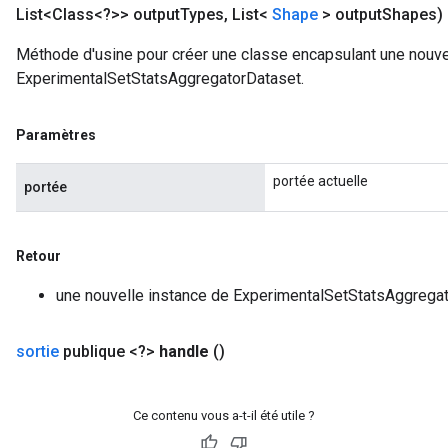
List<Class<?>> output
Types
,
List<
Shape
> output
Shapes)
Méthode d'usine pour créer une classe encapsulant une nouve
ExperimentalSetStatsAggregatorDataset.
Paramètres
portée actuelle
portée
Retour
une nouvelle instance de ExperimentalSetStatsAggrega
sortie
publique <?>
handle
()
Ce contenu vous a-t-il été utile ?