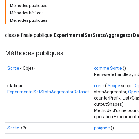
Méthodes publiques
Méthodes héritées
Méthodes publiques
classe finale publique
ExperimentalSetStatsAggregatorDa
Méthodes publiques
Sortie
<Objet>
comme Sortie
()
Renvoie le handle symb
statique
créer
(
Scope
scope,
O
ExperimentalSetStatsAggregatorDataset
statsAggregator,
Oper
counterPrefix, List<Cl
outputShapes)
Méthode d'usine pour c
opération Experimenta
Sortie
<?>
poignée
()