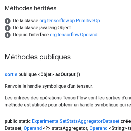
Méthodes héritées
De la classe
org.tensorflow.op.PrimitiveOp
De la classe java.lang.Object
Depuis l'interface
org.tensorflow.Operand
Méthodes publiques
sortie
publique <Objet>
as
Output
()
Renvoie le handle symbolique d'un tenseur.
Les entrées des opérations TensorFlow sont les sorties d'une
méthode est utilisée pour obtenir un handle symbolique qui rep
public static
Experimental
Set
Stats
Aggregator
Dataset
crée
Dataset
,
Operand
<?> stats
Aggregator
,
Operand
<String> t