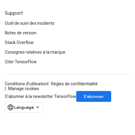
rParameters
Support
Parameters
ters
Outil de suivi des incidents
arameters
Notes de version
meters
Stack Overflow
rs
tDescentParameters
Consignes relatives à la marque
Citer TensorFlow
Conditions d'utilisation
Règles de confidentialité
Manage cookies
S’abonner
S'abonner à la newsletter TensorFlow