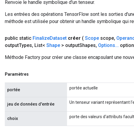
Renvoie le handle symbolique d'un tenseur.
Les entrées des opérations TensorFlow sont les sorties d'une
méthode est utilisée pour obtenir un handle symbolique qui rep
public static
Finalize
Dataset
créer
(
Scope
scope
,
Operan
output
Types
,
List<
Shape
> output
Shapes
,
Options
.
.
.
option
Méthode Factory pour créer une classe encapsulant une nouve
Paramètres
portée actuelle
portée
Un tenseur variant représentant l
jeu de données d'entrée
porte des valeurs d'attributs facult
choix