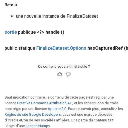
Retour
rs
une nouvelle instance de FinalizeDataset
mParameters
rs
sortie
publique <?>
handle
()
Parameters
public statique
Finalize
Dataset
.
Options
has
Captured
Ref
(
rParameters
Parameters
ters
Ce contenu vous a-t-il été utile ?
arameters
meters
rs
tDescentParameters
Sauf indication contraire, le contenu de cette page est régi par une
licence
Creative Commons Attribution 4.0
, et les échantillons de code
sont régis par une licence
Apache 2.0
. Pour en savoir plus, consultez les
Règles du site Google Developers
. Java est une marque déposée
d'Oracle et/ou de ses sociétés affiliées. Une partie du contenu fait
l'objet d'une
licence Numpy
.