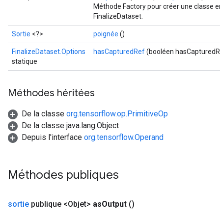
Méthode Factory pour créer une classe e
FinalizeDataset.
Sortie
<?>
poignée
()
FinalizeDataset.Options
hasCapturedRef
(booléen hasCapturedR
statique
Méthodes héritées
De la classe
org.tensorflow.op.PrimitiveOp
De la classe java.lang.Object
Depuis l'interface
org.tensorflow.Operand
Méthodes publiques
sortie
publique <Objet>
as
Output
()