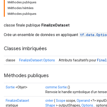
Méthodes publiques
Méthodes héritées
Méthodes publiques
classe finale publique
FinalizeDataset
Crée un ensemble de données en appliquant
tf.data.Optio
Classes imbriquées
Final
classe
FinalizeDataset.Options
Attributs facultatifs pour
Méthodes publiques
Sortie
<Objet>
comme Sortie
()
Renvoie le handle symbolique d'un tense
FinalizeDataset
créer
(
Scope
scope,
Operand
<?> inputDa
statique
Shape
> outputShapes,
Options...
options