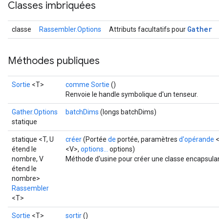
Classes imbriquées
Gather
classe
Rassembler.Options
Attributs facultatifs pour
Méthodes publiques
Sortie
<T>
comme Sortie
()
Renvoie le handle symbolique d'un tenseur.
Gather.Options
batchDims
(longs batchDims)
statique
rs
statique <T, U
créer
(Portée
de
portée, paramètres
d'opérande
<
mParameters
étend le
<V>,
options...
options)
nombre, V
Méthode d'usine pour créer une classe encapsulan
rs
étend le
Parameters
nombre>
Rassembler
rParameters
<T>
Parameters
Sortie
<T>
sortir
()
ters