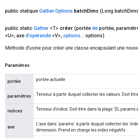
public statique
Gather
.
Options
batch
Dims
(Long batch
Dim
public static
Gather
<T>
créer
(portée
de
portée
,
paramètr
<U>
,
axe
d'opérande
<V>
,
options
.
.
.
options)
Méthode d'usine pour créer une classe encapsulant une nouvel
Paramètres
portée actuelle
portée
Tenseur à partir duquel collecter les valeurs. Doit êtr
paramètres
Tenseur d'indice. Doit être dans la plage `[0, params.
indices
L'axe dans `params` à partir duquel collecter les `ind
axe
dimension. Prend en charge les index négatifs.