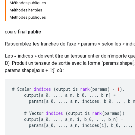
Méthodes publiques
Méthodes héritées
Méthodes publiques
cours final
public
Rassemblez les tranches de l'axe « params » selon les « indi
Les « indices » doivent être un tenseur entier de n'importe q
D). Produit un tenseur de sortie avec la forme `params.shape[
params.shape[axis + 1:]` où :
#
Scalar
indices
(
output
is
rank
(
params
)
-
1
).
output
[
a_0
,
...,
a_n
,
b_0
,
...,
b_n
]
=
params
[
a_0
,
...,
a_n
,
indices
,
b_0
,
...,
b_
#
Vector
indices
(
output
is
rank
(
params
)).
output
[
a_0
,
...,
a_n
,
i
,
b_0
,
...,
b_n
]
=
params
[
a_0
,
...,
a_n
,
indices
[
i
]
,
b_0
,
...,