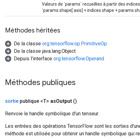
Valeurs de `params` recueillies à partir des indice
arameters
`params.shape[:axis] + indices.shape + params.shap
meters
rs
Méthodes héritées
tDescentParameters
De la classe
org.tensorflow.op.PrimitiveOp
De la classe java.lang.Object
Depuis l'interface
org.tensorflow.Operand
Méthodes publiques
sortie
publique <T>
as
Output
()
Renvoie le handle symbolique d'un tenseur.
Les entrées des opérations TensorFlow sont les sorties d'une
méthode est utilisée pour obtenir un handle symbolique qui rep