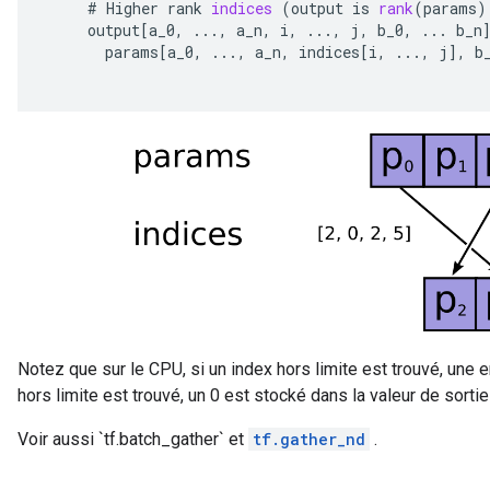
#
Higher
rank
indices
(
output
is
rank
(
params
)
output
[
a_0
,
...,
a_n
,
i
,
...,
j
,
b_0
,
...
b_n
params
[
a_0
,
...,
a_n
,
indices
[
i
,
...,
j
]
,
b
Notez que sur le CPU, si un index hors limite est trouvé, une e
hors limite est trouvé, un 0 est stocké dans la valeur de sorti
Voir aussi `tf.batch_gather` et
tf.gather_nd
.