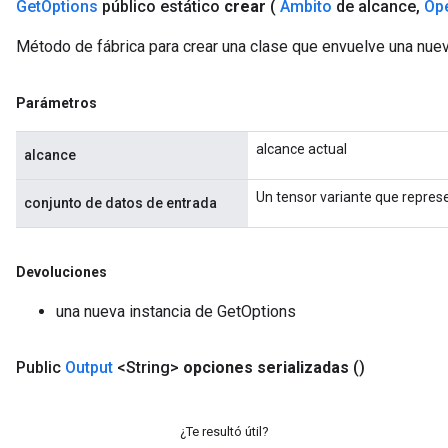
Get
Options
público estático
crear
(
Ámbito
de alcance
,
Op
Método de fábrica para crear una clase que envuelve una nue
Parámetros
rs
mParameters
alcance actual
alcance
rs
Parameters
Un tensor variante que represe
conjunto de datos de entrada
rParameters
Parameters
Devoluciones
ters
arameters
una nueva instancia de GetOptions
meters
rs
Public
Output
<String>
opciones serializadas
()
tDescentParameters
¿Te resultó útil?