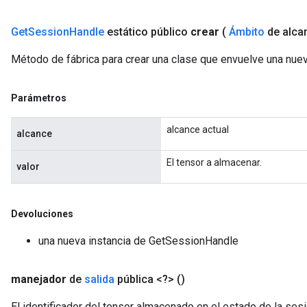
Get
Session
Handle
estático público
crear
(
Ámbito
de alca
Método de fábrica para crear una clase que envuelve una nu
rs
mParameters
rs
Parámetros
Parameters
alcance actual
alcance
rParameters
Parameters
El tensor a almacenar.
valor
ters
arameters
meters
Devoluciones
rs
una nueva instancia de GetSessionHandle
tDescentParameters
manejador
de
salida
pública <?>
()
El identificador del tensor almacenado en el estado de la se