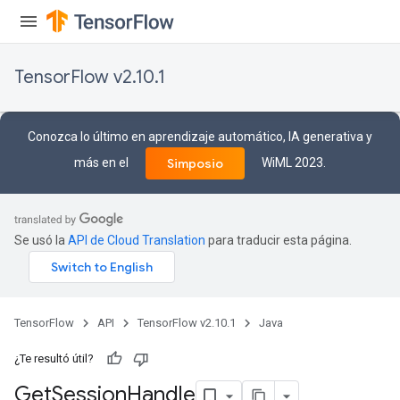
TensorFlow v2.10.1
Conozca lo último en aprendizaje automático, IA generativa y
más en el
WiML 2023.
Simposio
Se usó la
API de Cloud Translation
para traducir esta página.
TensorFlow
API
TensorFlow v2.10.1
Java
¿Te resultó útil?
Get
Session
Handle