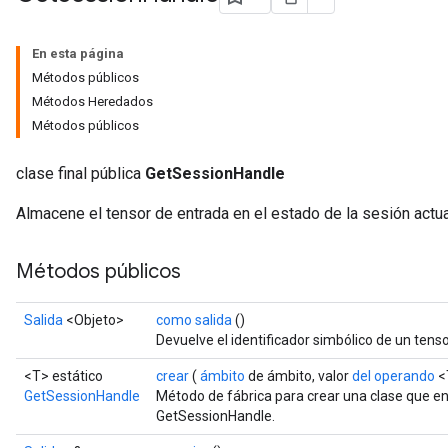
En esta página
Métodos públicos
Métodos Heredados
Métodos públicos
clase final pública
GetSessionHandle
Almacene el tensor de entrada en el estado de la sesión actua
Métodos públicos
Salida
<Objeto>
como salida
()
Devuelve el identificador simbólico de un tenso
<T> estático
crear
(
ámbito
de ámbito, valor
del operando
<
GetSessionHandle
Método de fábrica para crear una clase que e
GetSessionHandle.