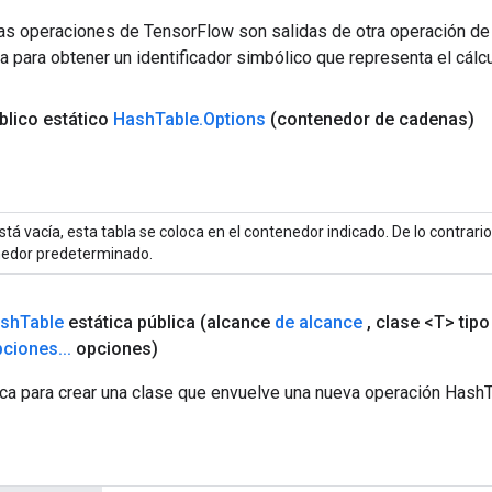
las operaciones de TensorFlow son salidas de otra operación de
a para obtener un identificador simbólico que representa el cálcu
blico estático
Hash
Table
.
Options
(contenedor de cadenas)
stá vacía, esta tabla se coloca en el contenedor indicado. De lo contrario,
edor predeterminado.
sh
Table
estática pública
(alcance
de alcance
,
clase <T> tipo
pciones
.
.
.
opciones)
ca para crear una clase que envuelve una nueva operación HashT