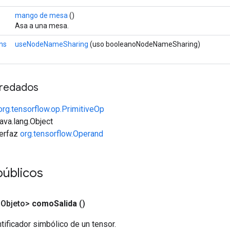
mango de mesa
()
Asa a una mesa.
ns
useNodeNameSharing
(uso booleanoNodeNameSharing)
redados
org.tensorflow.op.PrimitiveOp
java.lang.Object
terfaz
org.tensorflow.Operand
públicos
<Objeto>
como
Salida
()
tificador simbólico de un tensor.