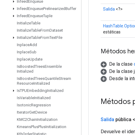
Infeed
Enqueue
Infeed
Enqueue
Prelinearized
Buffer
Salida
<?>
Infeed
Enqueue
Tuple
Initialize
Table
HashTable.Optio
Initialize
Table
From
Dataset
estáticas
Initialize
Table
From
Text
File
Inplace
Add
Métodos he
Inplace
Sub
Inplace
Update
De la clase
Is
Boosted
Trees
Ensemble
De la clase 
Initialized
Desde la in
Is
Boosted
Trees
Quantile
Stream
Resource
Initialized
Is
TPUEmbedding
Initialized
Is
Variable
Initialized
Métodos 
Isotonic
Regression
Iterator
Get
Device
Salida
pública 
KMC2Chain
Initialization
Kmeans
Plus
Plus
Initialization
Devuelve el iden
Kth
Order
Statistic