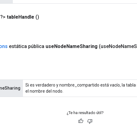
<?>
table
Handle
()
ions
estática pública
use
Node
Name
Sharing
(use
Node
Name
S
Si es verdadero y nombre_compartido está vacío, la tabla
meSharing
el nombre del nodo.
¿Te ha resultado útil?