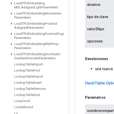
Load
TPUEmbedding
alcance
MDLAdagrad
Light
Parameters
Load
TPUEmbedding
Momentum
tipo de clave
Parameters
Load
TPUEmbedding
Proximal
Adagrad
Parameters
valorDtipo
Load
TPUEmbedding
Proximal
Yogi
Parameters
opciones
Load
TPUEmbedding
RMSProp
Parameters
Load
TPUEmbedding
Stochastic
Gradient
Descent
Parameters
Devoluciones
Lookup
Table
Export
una nueva 
Lookup
Table
Find
Lookup
Table
Import
Hash
Table
.
Opt
Lookup
Table
Insert
Lookup
Table
Remove
Lookup
Table
Size
Parámetros
Loop
Cond
Lower
Bound
nombrecompart
Lu