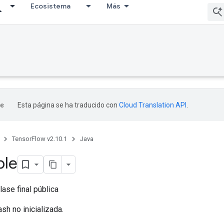
Ecosistema
Más
Esta página se ha traducido con
Cloud Translation API
.
TensorFlow v2.10.1
Java
ble
lase final pública
sh no inicializada.