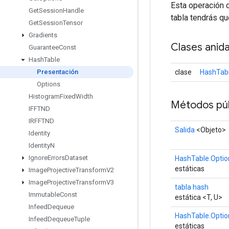
Esta operación c
Get
Session
Handle
tabla tendrás que
Get
Session
Tensor
Gradients
Clases anid
Guarantee
Const
Hash
Table
clase
HashTab
Presentación
Options
Histogram
Fixed
Width
Métodos púb
IFFTND
IRFFTND
Salida
<Objeto>
Identity
Identity
N
Ignore
Errors
Dataset
HashTable.Optio
estáticas
Image
Projective
Transform
V2
Image
Projective
Transform
V3
tabla hash
Immutable
Const
estática <T, U>
Infeed
Dequeue
HashTable.Optio
Infeed
Dequeue
Tuple
estáticas