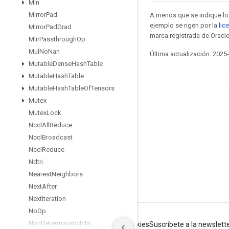
Min
Mirror
Pad
A menos que se indique lo 
ejemplo se rigen por la
lic
Mirror
Pad
Grad
marca registrada de Oracle
Mlir
Passthrough
Op
Mul
No
Nan
Última actualización: 2025
Mutable
Dense
Hash
Table
Mutable
Hash
Table
Mutable
Hash
Table
Of
Tensors
Seguir conectado
Mutex
Mutex
Lock
Blog
Nccl
All
Reduce
Foro
Nccl
Broadcast
GitHub
Nccl
Reduce
Ndtri
Twitter
Nearest
Neighbors
YouTube
Next
After
Next
Iteration
No
Op
Non
Deterministic
Ints
Condiciones
Privacidad
Manage cookies
Suscríbete a la newslett