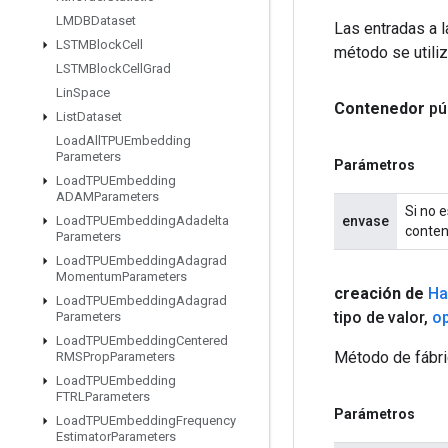
LMDBDataset
Las entradas a 
LSTMBlock
Cell
método se utiliz
LSTMBlock
Cell
Grad
Lin
Space
Contenedor
pú
List
Dataset
Load
All
TPUEmbedding
Parameters
Parámetros
Load
TPUEmbedding
ADAMParameters
Si no e
envase
Load
TPUEmbedding
Adadelta
conten
Parameters
Load
TPUEmbedding
Adagrad
Momentum
Parameters
creación de
Ha
Load
TPUEmbedding
Adagrad
tipo de valor
,
o
Parameters
Load
TPUEmbedding
Centered
Método de fábri
RMSProp
Parameters
Load
TPUEmbedding
FTRLParameters
Parámetros
Load
TPUEmbedding
Frequency
Estimator
Parameters