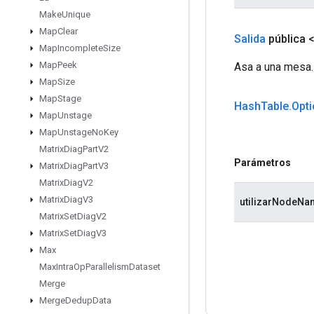
Make
Unique
Map
Clear
Salida
pública 
Map
Incomplete
Size
Map
Peek
Asa a una mesa.
Map
Size
Map
Stage
Hash
Table
.
Opt
Map
Unstage
Map
Unstage
No
Key
Matrix
Diag
Part
V2
Parámetros
Matrix
Diag
Part
V3
Matrix
Diag
V2
Matrix
Diag
V3
utilizarNodeNa
Matrix
Set
Diag
V2
Matrix
Set
Diag
V3
Max
Max
Intra
Op
Parallelism
Dataset
Merge
Merge
Dedup
Data