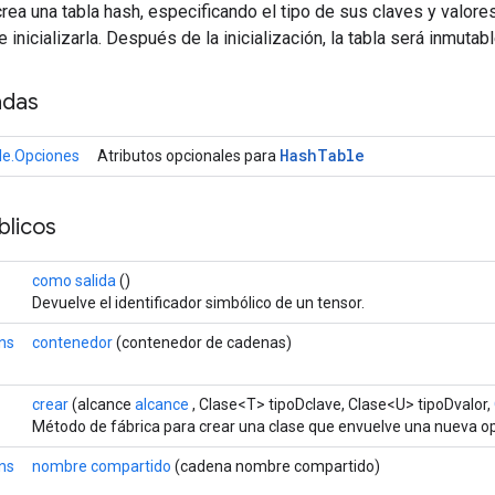
rea una tabla hash, especificando el tipo de sus claves y valores.
 inicializarla. Después de la inicialización, la tabla será inmutabl
adas
Hash
Table
le.Opciones
Atributos opcionales para
licos
como salida
()
Devuelve el identificador simbólico de un tensor.
ns
contenedor
(contenedor de cadenas)
crear
(alcance
alcance
, Clase<T> tipoDclave, Clase<U> tipoDvalor,
Método de fábrica para crear una clase que envuelve una nueva o
ns
nombre compartido
(cadena nombre compartido)