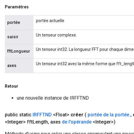
Paramètres
portée actuelle
portée
Un tenseur complexe.
saisir
Un tenseur int32. La longueur FFT pour chaque dime
fftLongueur
Un tenseur int32 avec la même forme que fft_length
axes
Retour
une nouvelle instance de IRFFTND
public static
IRFFTND
<Float>
créer
(
portée de la portée
,
e
<Integer> fft
Length
,
axes
de l'opérande
<Integer>)
Méthode d'usine pour créer une classe encapsulant une nouve