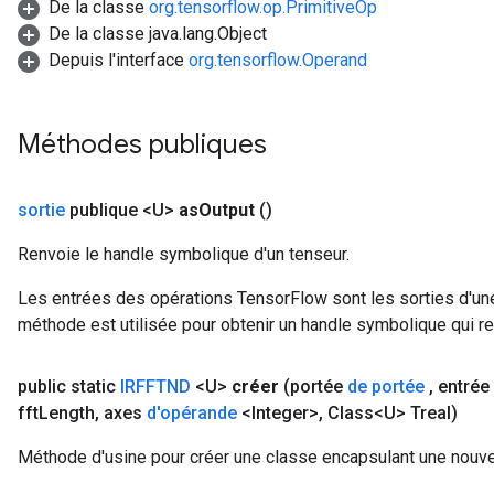
De la classe
org.tensorflow.op.PrimitiveOp
rs
De la classe java.lang.Object
Parameters
Depuis l'interface
org.tensorflow.Operand
rParameters
Parameters
Méthodes publiques
ters
arameters
meters
sortie
publique <U>
as
Output
()
rs
Renvoie le handle symbolique d'un tenseur.
tDescentParameters
Les entrées des opérations TensorFlow sont les sorties d'une
méthode est utilisée pour obtenir un handle symbolique qui rep
public static
IRFFTND
<U>
créer
(portée
de portée
,
entrée
fft
Length
,
axes
d'opérande
<Integer>
,
Class<U> Treal)
Méthode d'usine pour créer une classe encapsulant une nouve