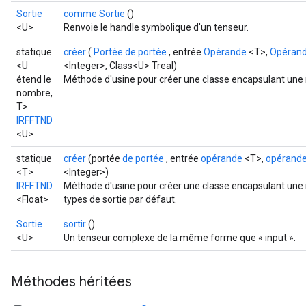
Sortie
comme Sortie
()
<U>
Renvoie le handle symbolique d'un tenseur.
statique
créer
(
Portée de portée
, entrée
Opérande
<T>,
Opéran
<U
<Integer>, Class<U> Treal)
étend le
Méthode d'usine pour créer une classe encapsulant une 
nombre,
T>
IRFFTND
<U>
statique
créer
(portée
de portée
, entrée
opérande
<T>,
opérand
<T>
<Integer>)
IRFFTND
Méthode d'usine pour créer une classe encapsulant une n
<Float>
types de sortie par défaut.
Sortie
sortir
()
<U>
Un tenseur complexe de la même forme que « input ».
Méthodes héritées
rs
mParameters