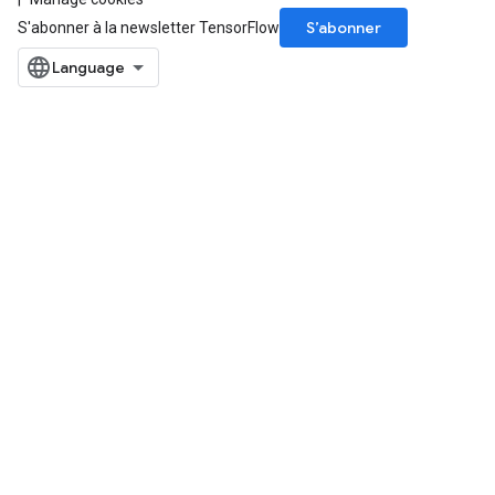
S’abonner
S'abonner à la newsletter TensorFlow
ize
Requantize
ize
AndReluAndRequantize
u
uAndRequantize
AndRelu
AndReluAndRequantize
ize
Requantize