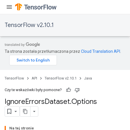
TensorFlow v2.10.1
Ta strona została przetłumaczona przez
Cloud Translation API
.
TensorFlow
API
TensorFlow v2.10.1
Java
Czy te wskazówki były pomocne?
Ignore
Errors
Dataset
.
Options
Na tej stronie