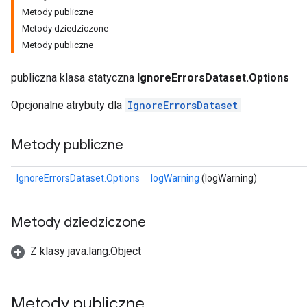
Metody publiczne
Metody dziedziczone
Metody publiczne
publiczna klasa statyczna
IgnoreErrorsDataset.Options
Opcjonalne atrybuty dla
IgnoreErrorsDataset
Metody publiczne
IgnoreErrorsDataset.Options
logWarning
(logWarning)
Metody dziedziczone
Z klasy java.lang.Object
Metody publiczne