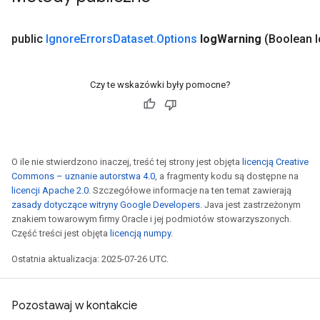
public
Ignore
Errors
Dataset
.
Options
log
Warning
(Boolean 
Czy te wskazówki były pomocne?
O ile nie stwierdzono inaczej, treść tej strony jest objęta
licencją Creative
Commons – uznanie autorstwa 4.0
, a fragmenty kodu są dostępne na
licencji Apache 2.0
. Szczegółowe informacje na ten temat zawierają
zasady dotyczące witryny Google Developers
. Java jest zastrzeżonym
znakiem towarowym firmy Oracle i jej podmiotów stowarzyszonych.
Część treści jest objęta
licencją numpy
.
rs
Ostatnia aktualizacja: 2025-07-26 UTC.
mParameters
rs
Parameters
Pozostawaj w kontakcie