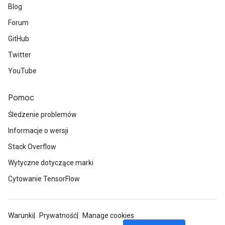
Blog
rParameters
Parameters
Forum
ters
GitHub
arameters
Twitter
meters
rs
YouTube
tDescentParameters
Pomoc
Śledzenie problemów
Informacje o wersji
Stack Overflow
Wytyczne dotyczące marki
Cytowanie TensorFlow
Warunki
Prywatność
Manage cookies