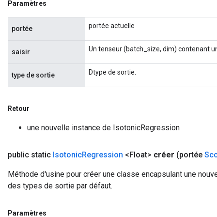
Paramètres
portée actuelle
portée
Un tenseur (batch_size, dim) contenant un
saisir
Dtype de sortie.
type de sortie
Retour
une nouvelle instance de IsotonicRegression
public static
Isotonic
Regression
<Float>
créer
(portée
Sc
Méthode d'usine pour créer une classe encapsulant une nouvel
des types de sortie par défaut.
Paramètres