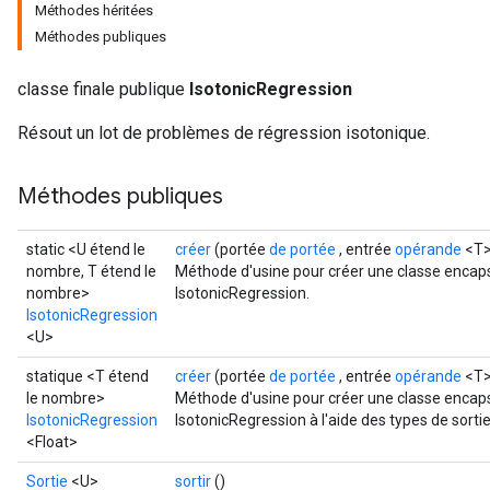
Méthodes héritées
Méthodes publiques
classe finale publique
IsotonicRegression
Résout un lot de problèmes de régression isotonique.
Méthodes publiques
static <U étend le
créer
(portée
de portée
, entrée
opérande
<T>,
nombre, T étend le
Méthode d'usine pour créer une classe encaps
nombre>
IsotonicRegression.
IsotonicRegression
rs
<U>
mParameters
statique <T étend
créer
(portée
de portée
, entrée
opérande
<T>
rs
le nombre>
Méthode d'usine pour créer une classe encaps
Parameters
IsotonicRegression
IsotonicRegression à l'aide des types de sorti
<Float>
rParameters
Sortie
<U>
sortir
()
Parameters