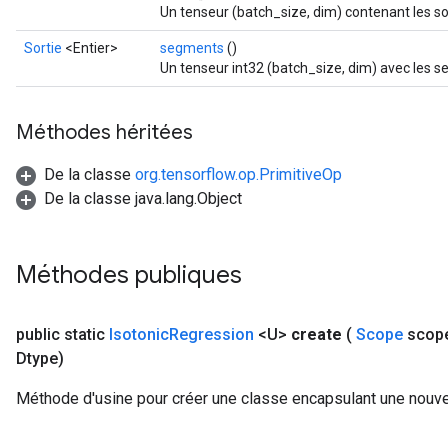
Un tenseur (batch_size, dim) contenant les so
ters
arameters
Sortie
<Entier>
segments
()
Un tenseur int32 (batch_size, dim) avec les 
meters
rs
tDescentParameters
Méthodes héritées
De la classe
org.tensorflow.op.PrimitiveOp
De la classe java.lang.Object
Méthodes publiques
public static
Isotonic
Regression
<U>
create
(
Scope
scop
Dtype)
Méthode d'usine pour créer une classe encapsulant une nouve