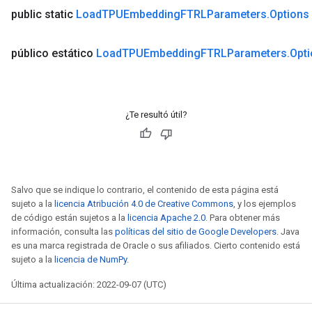
public static
Load
TPUEmbedding
FTRLParameters
.
Options
público estático
Load
TPUEmbedding
FTRLParameters
.
Opt
¿Te resultó útil?
Salvo que se indique lo contrario, el contenido de esta página está
sujeto a la
licencia Atribución 4.0 de Creative Commons
, y los ejemplos
de código están sujetos a la
licencia Apache 2.0
. Para obtener más
información, consulta las
políticas del sitio de Google Developers
. Java
es una marca registrada de Oracle o sus afiliados. Cierto contenido está
sujeto a la
licencia de NumPy
.
Última actualización: 2022-09-07 (UTC)
ize