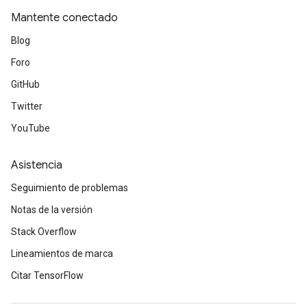
Mantente conectado
Blog
Foro
Requantize
GitHub
ize
Twitter
AndReluAndRequantize
u
YouTube
uAndRequantize
Asistencia
Seguimiento de problemas
AndRelu
AndReluAndRequantize
Notas de la versión
Stack Overflow
ize
Lineamientos de marca
Requantize
Citar TensorFlow
ize