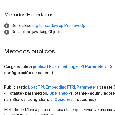
Métodos Heredados
De la clase
org.tensorflow.op.PrimitiveOp
De la clase java.lang.Object
Métodos públicos
Carga estática
pública
TPUEmbedding
FTRLParameters
.
Con
configuración
de
cadena)
Public static
Load
TPUEmbedding
FTRLParameters
create
<Flotante> parámetros
,
Operando
<Flotante> acumuladore
num
Shards
,
Long shard
Id
,
Opciones
.
.
.
opciones)
Método de fábrica para crear una clase que envuelve una nue