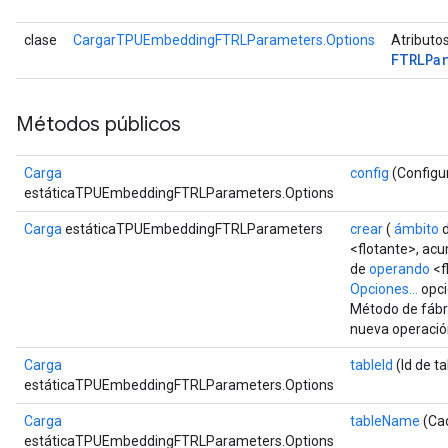
clase
CargarTPUEmbeddingFTRLParameters.Options
Atributo
FTRLPa
Métodos públicos
Carga
config
(Configu
estáticaTPUEmbeddingFTRLParameters.Options
Carga
estáticaTPUEmbeddingFTRLParameters
crear
(
ámbito
d
<flotante>, ac
de
operando
<f
Opciones...
opci
Método de fábr
nueva operaci
Carga
tableId
(Id de ta
estáticaTPUEmbeddingFTRLParameters.Options
Carga
tableName
(Ca
estáticaTPUEmbeddingFTRLParameters.Options