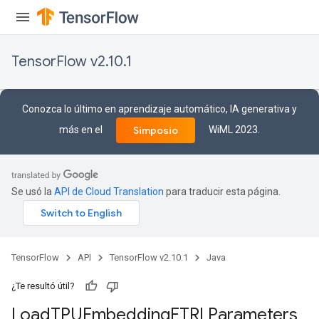
TensorFlow v2.10.1
Conozca lo último en aprendizaje automático, IA generativa y
más en el
WiML 2023.
Simposio
Se usó la
API de Cloud Translation
para traducir esta página.
rs
mParameters
TensorFlow
API
TensorFlow v2.10.1
Java
rs
Parameters
¿Te resultó útil?
Load
TPUEmbedding
FTRLParameters