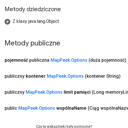
Metody dziedziczone
Z klasy java.lang.Object
Metody publiczne
pojemność
publiczna
Map
Peek
.
Options
(duża pojemność)
publiczny
kontener
Map
Peek
.
Options
(kontener String)
publiczny
Map
Peek
.
Options
limit pamięci
(Long memory
Li
public
Map
Peek
.
Options
wspólna
Name
(Ciąg wspólna
Naz
Czy te wskazówki były pomocne?