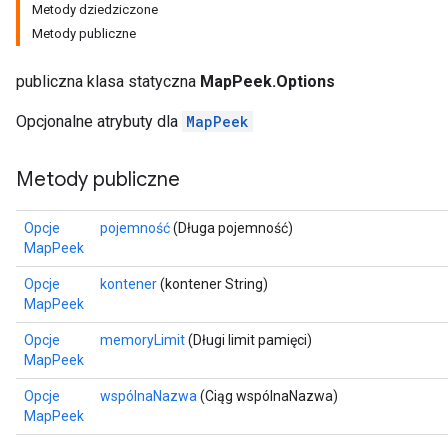
Metody dziedziczone
Metody publiczne
publiczna klasa statyczna
MapPeek.Options
Opcjonalne atrybuty dla
MapPeek
Metody publiczne
Opcje
pojemność
(Długa pojemność)
MapPeek
Opcje
kontener
(kontener String)
MapPeek
Opcje
memoryLimit
(Długi limit pamięci)
MapPeek
Opcje
wspólnaNazwa
(Ciąg wspólnaNazwa)
MapPeek