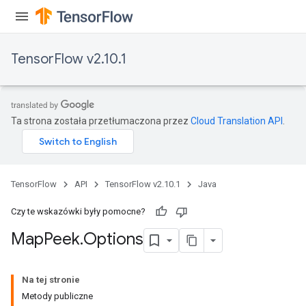
arameters
meters
rs
TensorFlow v2.10.1
tDescentParameters
Ta strona została przetłumaczona przez
Cloud Translation API
.
TensorFlow
API
TensorFlow v2.10.1
Java
Czy te wskazówki były pomocne?
Map
Peek
.
Options
Na tej stronie
Metody publiczne