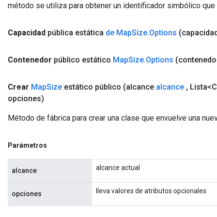
método se utiliza para obtener un identificador simbólico que 
Capacidad
pública estática
de Map
Size
.
Options
(capacidad
Contenedor
público estático
Map
Size
.
Options
(contenedo
Crear
Map
Size
estático público
(alcance
alcance
,
Lista<C
opciones)
Método de fábrica para crear una clase que envuelve una nue
Parámetros
alcance actual
alcance
ize
lleva valores de atributos opcionales
opciones