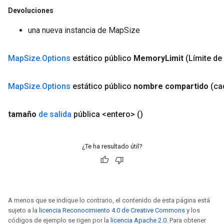
Devoluciones
Requantize
una nueva instancia de MapSize
ize
AndReluAndRequantize
Map
Size
.
Options
estático público
Memory
Limit
(Límite de
u
uAndRequantize
Map
Size
.
Options
estático público
nombre compartido
(ca
AndRelu
tamaño
de salida
pública <entero>
()
AndReluAndRequantize
¿Te ha resultado útil?
ize
Requantize
ize
A menos que se indique lo contrario, el contenido de esta página está
sujeto a la
licencia Reconocimiento 4.0 de Creative Commons
y los
códigos de ejemplo se rigen por la
licencia Apache 2.0
. Para obtener