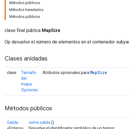
Métodos públicos
Métodos heredados
Métodos públicos
clase final pública
MapSize
Op devuelve el número de elementos en el contenedor subya
Clases anidadas
Map
Size
clase
Tamaño
Atributos opcionales para
del
mapa.
Opciones
Métodos públicos
Salida
como salida
()
<Entero>
Devuelve el identificador simbólico de un tensor.