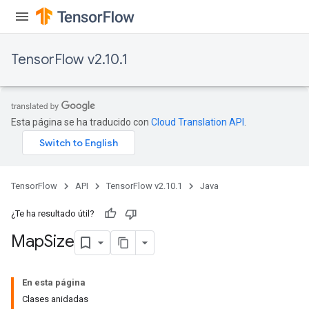
arameters
meters
rs
TensorFlow v2.10.1
tDescentParameters
Esta página se ha traducido con
Cloud Translation API
.
TensorFlow
API
TensorFlow v2.10.1
Java
¿Te ha resultado útil?
Map
Size
En esta página
Clases anidadas