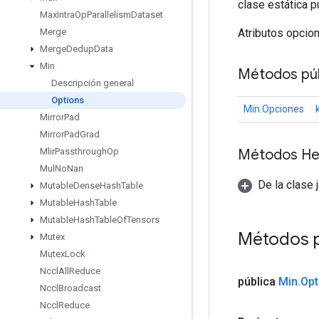
clase estática p
Max
Intra
Op
Parallelism
Dataset
Atributos opcio
Merge
Merge
Dedup
Data
Min
Métodos púb
Descripción general
Options
Min.Opciones
Mirror
Pad
Mirror
Pad
Grad
Métodos He
Mlir
Passthrough
Op
Mul
No
Nan
De la clase 
Mutable
Dense
Hash
Table
Mutable
Hash
Table
Mutable
Hash
Table
Of
Tensors
Métodos 
Mutex
Mutex
Lock
Nccl
All
Reduce
pública
Min
.
Opt
Nccl
Broadcast
Nccl
Reduce