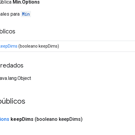
ública
Min.Options
nales para
Min
licos
keepDims
(booleano keepDims)
redados
java.lang.Object
públicos
ions
keep
Dims
(booleano keep
Dims)