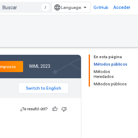
/
GitHub
Acceder
En esta página
Métodos públicos
WiML 2023.
imposio
Métodos
Heredados
Métodos públicos
¿Te resultó útil?