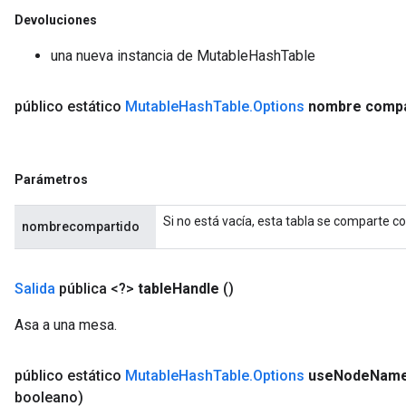
Devoluciones
una nueva instancia de MutableHashTable
público estático
Mutable
Hash
Table
.
Options
nombre compa
Parámetros
Si no está vacía, esta tabla se comparte co
nombrecompartido
Salida
pública <?>
table
Handle
()
Asa a una mesa.
público estático
Mutable
Hash
Table
.
Options
use
Node
Nam
booleano)