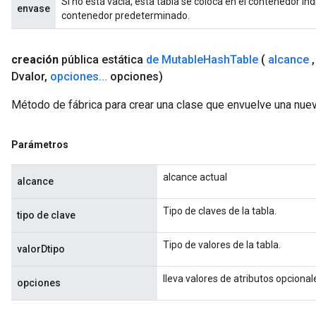
Si no está vacía, esta tabla se coloca en el contenedor indi
envase
contenedor predeterminado.
Requantize
ize
AndReluAndRequantize
creación
pública estática
de Mutable
Hash
Table
(
alcance
,
u
Dvalor
,
opciones
.
.
.
opciones)
uAndRequantize
Método de fábrica para crear una clase que envuelve una nu
AndRelu
Parámetros
AndReluAndRequantize
alcance actual
alcance
ize
Tipo de claves de la tabla.
tipo de clave
Requantize
ize
Tipo de valores de la tabla.
valorDtipo
lleva valores de atributos opcional
opciones