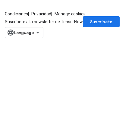
Condiciones
Privacidad
Manage cookies
Suscríbete
Suscríbete a la newsletter de TensorFlow
m
rs
eters
ntumParameters
ters
ropParameters