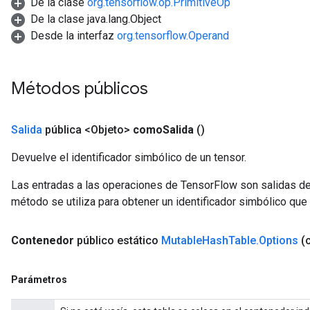
De la clase
org.tensorflow.op.PrimitiveOp
De la clase java.lang.Object
Desde la interfaz
org.tensorflow.Operand
Métodos públicos
Salida
pública <Objeto>
como
Salida
()
Devuelve el identificador simbólico de un tensor.
Las entradas a las operaciones de TensorFlow son salidas de
método se utiliza para obtener un identificador simbólico que 
Contenedor
público estático
Mutable
Hash
Table
.
Options
(
ize
Parámetros