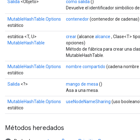
Salida
<Objeto>
como salida
()
Devuelve el identificador simbólico de
MutableHashTable.Options
contenedor
(contenedor de cadenas)
estático
estática <T, U>
crear
(alcance
alcance
, Clase<T> tip
MutableHashTable
opciones)
Método de fábrica para crear una cl
MutableHashTable.
MutableHashTable.Options
nombre compartido
(cadena nombre 
estático
Salida
<?>
mango de mesa
()
Asa a una mesa.
MutableHashTable.Options
useNodeNameSharing
(uso boolean
estático
Métodos heredados