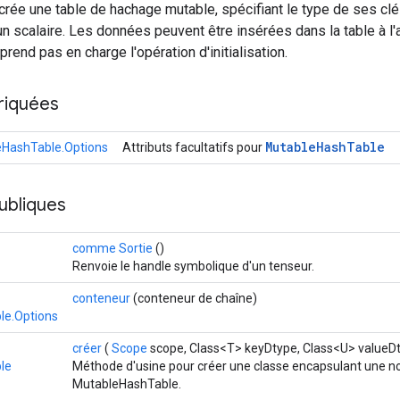
crée une table de hachage mutable, spécifiant le type de ses clé
 un scalaire. Les données peuvent être insérées dans la table à l
e prend pas en charge l'opération d'initialisation.
riquées
Mutable
Hash
Table
HashTable.Options
Attributs facultatifs pour
ubliques
comme Sortie
()
Renvoie le handle symbolique d'un tenseur.
conteneur
(conteneur de chaîne)
le.Options
créer
(
Scope
scope, Class<T> keyDtype, Class<U> valueD
le
Méthode d'usine pour créer une classe encapsulant une no
MutableHashTable.