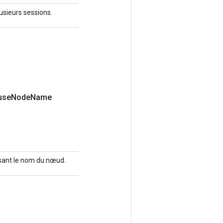
lusieurs sessions.
use
Node
Name
lisant le nom du nœud.