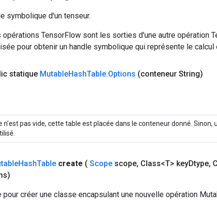
le symbolique d'un tenseur.
 opérations TensorFlow sont les sorties d'une autre opération T
isée pour obtenir un handle symbolique qui représente le calcul d
lic statique
Mutable
Hash
Table
.
Options
(conteneur String)
le n'est pas vide, cette table est placée dans le conteneur donné. Sinon
ilisé.
table
Hash
Table
create
(
Scope
scope
,
Class<T> key
Dtype
,
C
ns)
 pour créer une classe encapsulant une nouvelle opération Mut