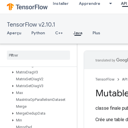
Installer
Apprendre
API
MapClear
MapIncompleteSize
MapPeek
TensorFlow v2.10.1
MapSize
MapStage
Aperçu
Python
C++
Java
Plus
MapUnstage
Map
Unstage
No
Key
Matrix
Diag
Part
V2
Matrix
Diag
Part
V3
Matrix
Diag
V2
Matrix
Diag
V3
Matrix
Set
Diag
V2
TensorFlow
API
Matrix
Set
Diag
V3
Mutabl
Max
Max
Intra
Op
Parallelism
Dataset
Merge
classe finale p
Merge
Dedup
Data
Crée une table 
Min
Mirror
Pad