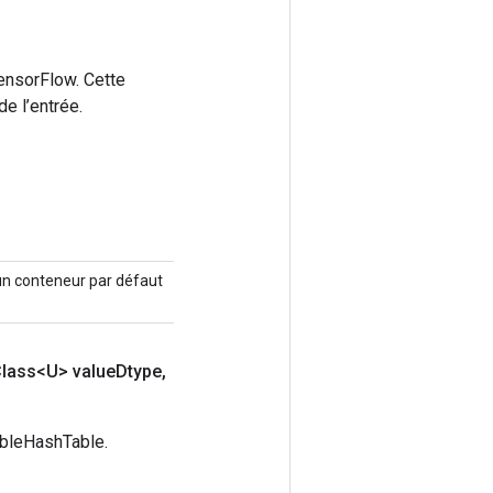
ensorFlow. Cette
e l’entrée.
, un conteneur par défaut
lass<U> value
Dtype
,
ableHashTable.