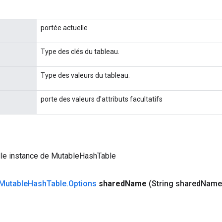
portée actuelle
Type des clés du tableau.
Type des valeurs du tableau.
porte des valeurs d'attributs facultatifs
lle instance de MutableHashTable
Mutable
Hash
Table
.
Options
shared
Name
(String shared
Name