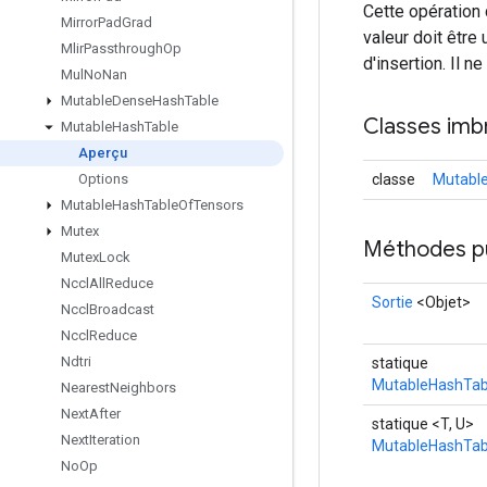
Cette opération 
Mirror
Pad
Grad
valeur doit être
Mlir
Passthrough
Op
d'insertion. Il n
Mul
No
Nan
Mutable
Dense
Hash
Table
Classes imb
Mutable
Hash
Table
Aperçu
classe
Mutable
Options
Mutable
Hash
Table
Of
Tensors
Mutex
Méthodes p
Mutex
Lock
Nccl
All
Reduce
Sortie
<Objet>
Nccl
Broadcast
Nccl
Reduce
Ndtri
statique
MutableHashTab
Nearest
Neighbors
Next
After
statique <T, U>
Next
Iteration
MutableHashTab
No
Op