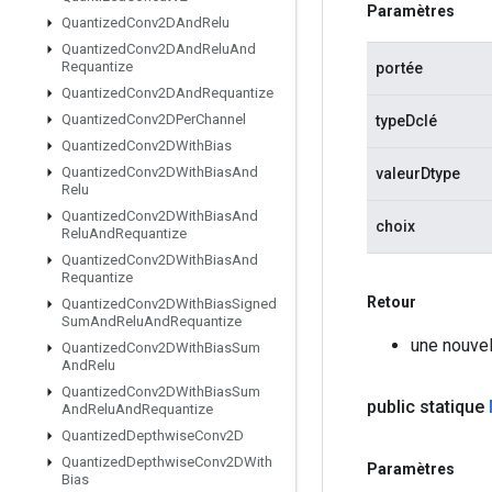
Paramètres
Quantized
Conv2DAnd
Relu
Quantized
Conv2DAnd
Relu
And
Requantize
portée
Quantized
Conv2DAnd
Requantize
Quantized
Conv2DPer
Channel
typeDclé
Quantized
Conv2DWith
Bias
Quantized
Conv2DWith
Bias
And
valeurDtype
Relu
Quantized
Conv2DWith
Bias
And
choix
Relu
And
Requantize
Quantized
Conv2DWith
Bias
And
Requantize
Retour
Quantized
Conv2DWith
Bias
Signed
Sum
And
Relu
And
Requantize
une nouve
Quantized
Conv2DWith
Bias
Sum
And
Relu
Quantized
Conv2DWith
Bias
Sum
public statique
And
Relu
And
Requantize
Quantized
Depthwise
Conv2D
Quantized
Depthwise
Conv2DWith
Paramètres
Bias