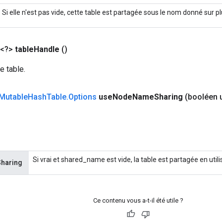
Si elle n'est pas vide, cette table est partagée sous le nom donné sur p
 <?>
table
Handle
()
e table.
Mutable
Hash
Table
.
Options
use
Node
Name
Sharing
(booléen 
Si vrai et shared_name est vide, la table est partagée en uti
haring
Ce contenu vous a-t-il été utile ?