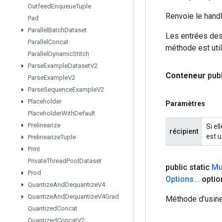
Outfeed
Enqueue
Tuple
Renvoie le hand
Pad
Parallel
Batch
Dataset
Les entrées des
Parallel
Concat
méthode est util
Parallel
Dynamic
Stitch
Parse
Example
Dataset
V2
Conteneur
pub
Parse
Example
V2
Parse
Sequence
Example
V2
Placeholder
Paramètres
Placeholder
With
Default
Prelinearize
Si el
récipient
est ut
Prelinearize
Tuple
Print
Private
Thread
Pool
Dataset
public static
Mu
Prod
Options
.
.
.
optio
Quantize
And
Dequantize
V4
Quantize
And
Dequantize
V4Grad
Méthode d'usine
Quantized
Concat
Quantized
Concat
V2