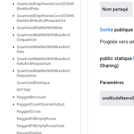
Quantized
Depthwise
Conv2DWith
Bias
And
Relu
Nom partagé
Quantized
Depthwise
Conv2DWith
Bias
And
Relu
And
Requantize
Quantized
Mat
Mul
With
Bias
Sortie
publique
Quantized
Mat
Mul
With
Bias
And
Dequantize
Poignée vers un
Quantized
Mat
Mul
With
Bias
And
Relu
public statique
Quantized
Mat
Mul
With
Bias
And
Relu
And
Requantize
Sharing)
Quantized
Mat
Mul
With
Bias
And
Requantize
Paramètres
Quantized
Reshape
RFFTND
Ragged
Bincount
useNodeNameS
Ragged
Count
Sparse
Output
Ragged
Cross
Ragged
Fill
Empty
Rows
Ragged
Fill
Empty
Rows
Grad
Ragged
Gather