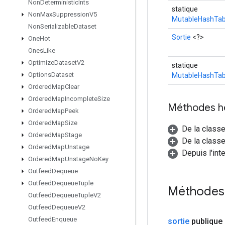
Non
Deterministic
Ints
statique
Non
Max
Suppression
V5
MutableHashTab
Non
Serializable
Dataset
Sortie
<?>
One
Hot
Ones
Like
Optimize
Dataset
V2
statique
Options
Dataset
MutableHashTab
Ordered
Map
Clear
Ordered
Map
Incomplete
Size
Méthodes h
Ordered
Map
Peek
Ordered
Map
Size
De la class
Ordered
Map
Stage
De la classe
Ordered
Map
Unstage
Depuis l'int
Ordered
Map
Unstage
No
Key
Outfeed
Dequeue
Outfeed
Dequeue
Tuple
Méthodes
Outfeed
Dequeue
Tuple
V2
Outfeed
Dequeue
V2
Outfeed
Enqueue
sortie
publique 