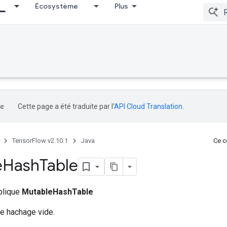
Écosystème
Plus
Cette page a été traduite par l'
API Cloud Translation
.
TensorFlow v2.10.1
Java
Ce co
e
Hash
Table
ublique
MutableHashTable
de hachage vide.