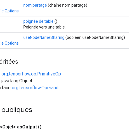
nom partagé
(chaîne nom partagé)
le.Options
poignée de table
()
Poignée vers une table.
useNodeNameSharing
(booléen useNodeNameSharing)
le.Options
éritées
e
org.tensorflow.op.PrimitiveOp
 java.lang.Object
erface
org.tensorflow.Operand
 publiques
<Objet>
as
Output
()