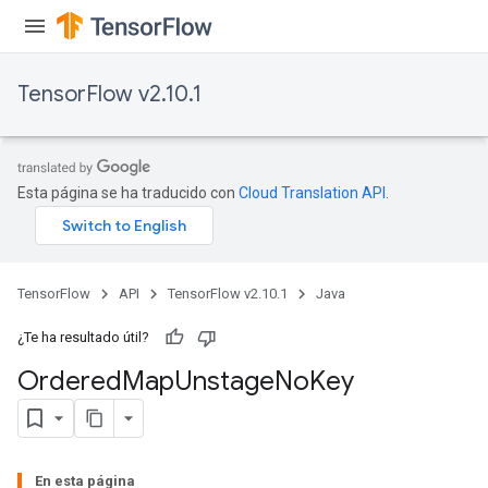
TensorFlow v2.10.1
Esta página se ha traducido con
Cloud Translation API
.
TensorFlow
API
TensorFlow v2.10.1
Java
¿Te ha resultado útil?
Ordered
Map
Unstage
No
Key
En esta página