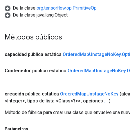
De la clase
org.tensorflow.op.PrimitiveOp
AndRelu
De la clase java.lang.Object
AndReluAndRequantize
ize
Métodos públicos
Requantize
ize
capacidad
pública estática
Ordered
Map
Unstage
No
Key
.
Opt
Contenedor
público estático
Ordered
Map
Unstage
No
Key
.
O
creación
pública estática
Ordered
Map
Unstage
No
Key
(alc
<Integer>
,
tipos de lista <Class<?>>
,
opciones
.
.
.
)
Método de fábrica para crear una clase que envuelve una n
Parámetros