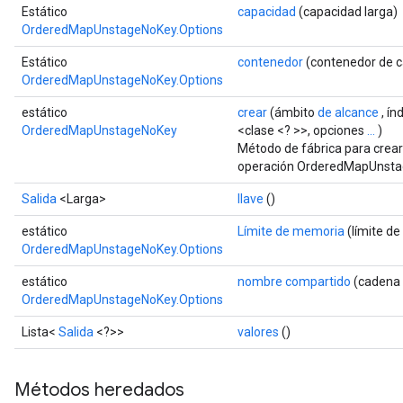
Estático
capacidad
(capacidad larga)
OrderedMapUnstageNoKey.Options
Estático
contenedor
(contenedor de 
OrderedMapUnstageNoKey.Options
estático
crear
(ámbito
de alcance
, ín
OrderedMapUnstageNoKey
<clase <? >>, opciones
...
)
Método de fábrica para crea
operación OrderedMapUnsta
ize
Salida
<Larga>
llave
()
estático
Límite de memoria
(límite d
OrderedMapUnstageNoKey.Options
estático
nombre compartido
(cadena
Requantize
OrderedMapUnstageNoKey.Options
ize
AndReluAndRequantize
Lista<
Salida
<?>>
valores
()
u
uAndRequantize
Métodos heredados