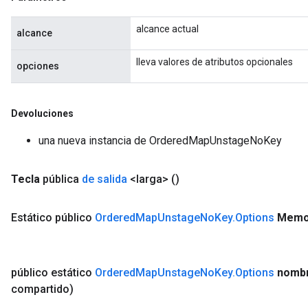
alcance actual
alcance
lleva valores de atributos opcionales
opciones
Devoluciones
una nueva instancia de OrderedMapUnstageNoKey
Tecla
pública
de salida
<larga>
()
Estático público
Ordered
Map
Unstage
No
Key
.
Options
Memo
público estático
Ordered
Map
Unstage
No
Key
.
Options
nombr
compartido)