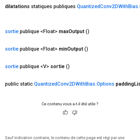
dilatations
statiques publiques
Quantized
Conv2DWith
Bias
.
sortie
publique <Float>
max
Output
()
sortie
publique <Float>
min
Output
()
sortie
publique <V>
sortie
()
public static
Quantized
Conv2DWith
Bias
.
Options
padding
Li
Ce contenu vous a-t-il été utile ?
Sauf indication contraire, le contenu de cette page est régi par une