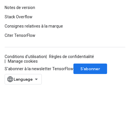
ters
Notes de version
ropParameters
Stack Overflow
s
Consignes relatives à la marque
atorParameters
ghtParameters
Citer TensorFlow
meters
adParameters
rameters
Conditions d'utilisation
Règles de confidentialité
Manage cookies
eters
S’abonner
S'abonner à la newsletter TensorFlow
ientDescentParameters