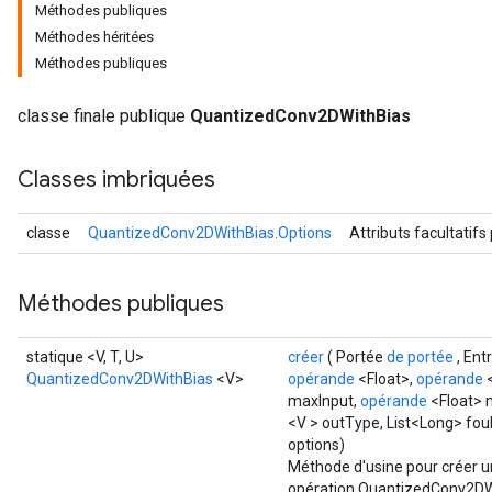
Méthodes publiques
Méthodes héritées
Méthodes publiques
Requantize
ize
classe finale publique
QuantizedConv2DWithBias
AndReluAndRequantize
u
Classes imbriquées
uAndRequantize
classe
QuantizedConv2DWithBias.Options
Attributs facultatifs
AndRelu
AndReluAndRequantize
Méthodes publiques
ize
statique <V, T, U>
créer
( Portée
de portée
, Ent
QuantizedConv2DWithBias
<V>
opérande
<Float>,
opérande
<
Requantize
maxInput,
opérande
<Float> m
ize
<V > outType, List<Long> fou
options)
Méthode d'usine pour créer u
opération QuantizedConv2DW