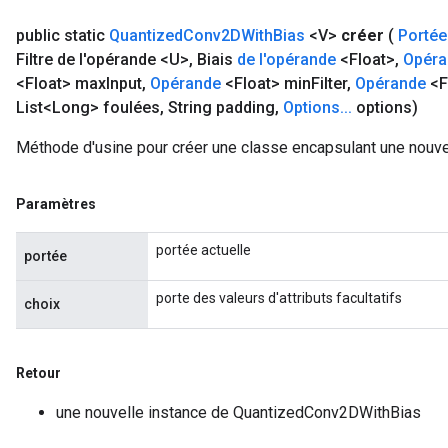
public static
Quantized
Conv2DWith
Bias
<V>
créer
(
Portée
Filtre de l'opérande <U>
,
Biais
de
l'opérande
<Float>
,
Opéra
<Float> max
Input
,
Opérande
<Float> min
Filter
,
Opérande
<F
List<Long> foulées
,
String padding
,
Options
.
.
.
options)
Méthode d'usine pour créer une classe encapsulant une nouv
Paramètres
portée actuelle
portée
porte des valeurs d'attributs facultatifs
choix
Retour
une nouvelle instance de QuantizedConv2DWithBias