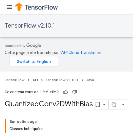
TensorFlow v2.10.1
Cette page a été traduite par l'
API Cloud Translation
.
TensorFlow
API
TensorFlow v2.10.1
Java
Ce contenu vous a-t-il été utile ?
Quantized
Conv2DWith
Bias
ize
Sur cette page
Classes imbriquées