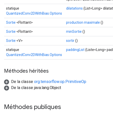
statique
dilatations
(List<Long> dilatat
QuantizedConv2DWithBias.Options
Sortie
<Flottant>
production maximale
()
Sortie
<Flottant>
minSortie
()
Sortie
<V>
sortir
()
statique
paddingList
(Liste<Long> padd
QuantizedConv2DWithBias.Options
Méthodes héritées
De la classe
org.tensorflow.op.PrimitiveOp
De la classe java.lang.Object
Méthodes publiques