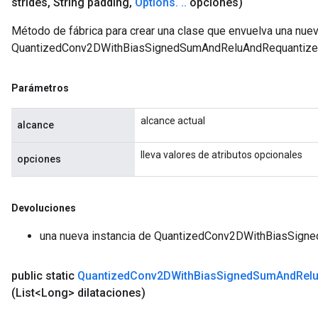
strides
,
String padding
,
Options
.
.
.
opciones)
Método de fábrica para crear una clase que envuelva una nue
QuantizedConv2DWithBiasSignedSumAndReluAndRequantize
Parámetros
alcance actual
alcance
lleva valores de atributos opcionales
opciones
Devoluciones
una nueva instancia de QuantizedConv2DWithBiasSig
public static
Quantized
Conv2DWith
Bias
Signed
Sum
And
Rel
(List<Long> dilataciones)