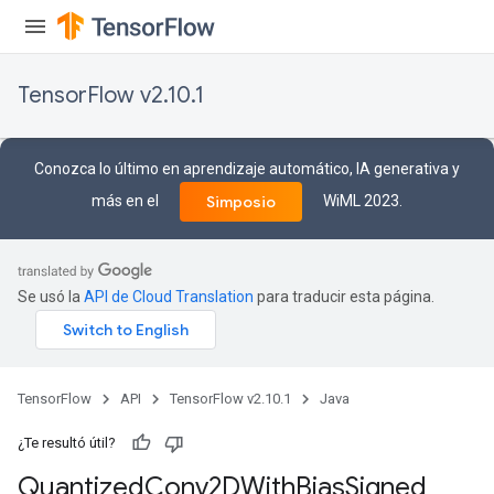
TensorFlow v2.10.1
Conozca lo último en aprendizaje automático, IA generativa y
más en el
WiML 2023.
Simposio
ize
Se usó la
API de Cloud Translation
para traducir esta página.
TensorFlow
API
TensorFlow v2.10.1
Java
Requantize
ize
¿Te resultó útil?
AndReluAndRequantize
Quantized
Conv2DWith
Bias
Signed