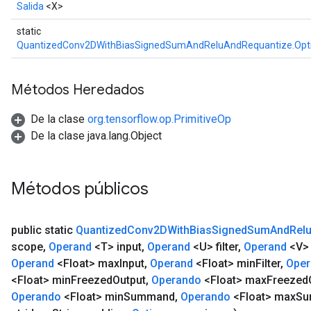
Salida
<X>
static
QuantizedConv2DWithBiasSignedSumAndReluAndRequantize.Opt
Métodos Heredados
De la clase
org.tensorflow.op.PrimitiveOp
De la clase java.lang.Object
Métodos públicos
public static
Quantized
Conv2DWith
Bias
Signed
Sum
And
Rel
scope
,
Operand
<T> input
,
Operand
<U> filter
,
Operand
<V> 
Operand
<Float> max
Input
,
Operand
<Float> min
Filter
,
Oper
<Float> min
Freezed
Output
,
Operando
<Float> max
Freezed
Operando
<Float> min
Summand
,
Operando
<Float> max
Su