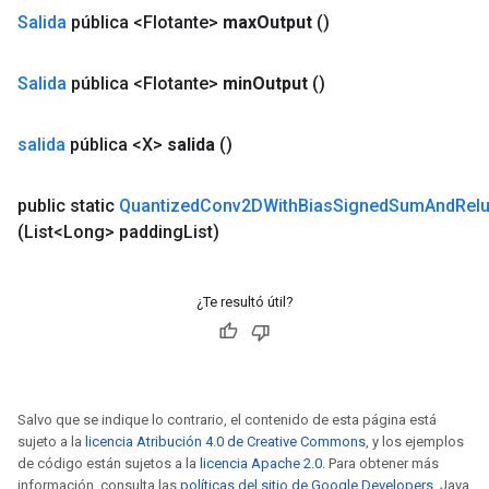
Salida
pública <Flotante>
max
Output
()
Salida
pública <Flotante>
min
Output
()
salida
pública <X>
salida
()
public static
Quantized
Conv2DWith
Bias
Signed
Sum
And
Rel
m
(List<Long> padding
List)
¿Te resultó útil?
rs
eters
ntumParameters
ters
ropParameters
Salvo que se indique lo contrario, el contenido de esta página está
s
sujeto a la
licencia Atribución 4.0 de Creative Commons
, y los ejemplos
atorParameters
de código están sujetos a la
licencia Apache 2.0
. Para obtener más
información, consulta las
políticas del sitio de Google Developers
. Java
ghtParameters