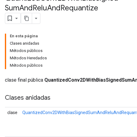
Sum
And
Relu
And
Requantize
u
uAndRequantize
En esta página
Clases anidadas
AndRelu
Métodos públicos
AndReluAndRequantize
Métodos Heredados
Métodos públicos
ize
clase final pública
QuantizedConv2DWithBiasSignedSumAn
Requantize
ize
Clases anidadas
clase
QuantizedConv2DWithBiasSignedSumAndReluAndRequanti