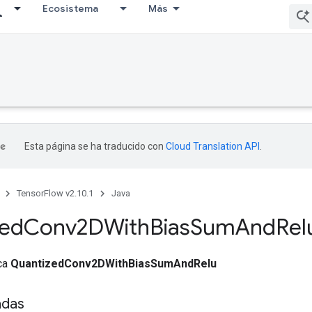
Ecosistema
Más
Esta página se ha traducido con
Cloud Translation API
.
TensorFlow v2.10.1
Java
zed
Conv2DWith
Bias
Sum
And
Rel
ica
QuantizedConv2DWithBiasSumAndRelu
adas