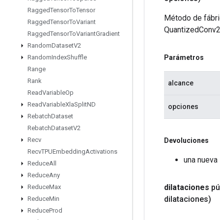
Ragged
Tensor
To
Tensor
Método de fábri
Ragged
Tensor
To
Variant
QuantizedConv
Ragged
Tensor
To
Variant
Gradient
Random
Dataset
V2
Parámetros
Random
Index
Shuffle
Range
Rank
alcance
Read
Variable
Op
Read
Variable
Xla
Split
ND
opciones
Rebatch
Dataset
Rebatch
Dataset
V2
Recv
Devoluciones
Recv
TPUEmbedding
Activations
una nueva
Reduce
All
Reduce
Any
dilataciones
pú
Reduce
Max
dilataciones)
Reduce
Min
Reduce
Prod