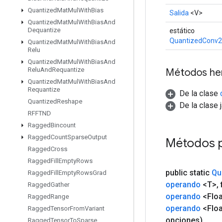
Quantized
Mat
Mul
With
Bias
Salida
<V>
Quantized
Mat
Mul
With
Bias
And
Dequantize
estático
QuantizedConv2
Quantized
Mat
Mul
With
Bias
And
Relu
Quantized
Mat
Mul
With
Bias
And
Relu
And
Requantize
Métodos he
Quantized
Mat
Mul
With
Bias
And
Requantize
De la clase
Quantized
Reshape
De la clase 
RFFTND
Ragged
Bincount
Ragged
Count
Sparse
Output
Métodos 
Ragged
Cross
Ragged
Fill
Empty
Rows
public static
Qu
Ragged
Fill
Empty
Rows
Grad
operando
<T>
,
f
Ragged
Gather
operando
<Floa
Ragged
Range
operando
<Floa
Ragged
Tensor
From
Variant
opciones)
Ragged
Tensor
To
Sparse