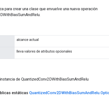
ca para crear una clase que envuelve una nueva operación
2DWithBiasSumAndRelu.
alcance actual
lleva valores de atributos opcionales
 instancia de QuantizedConv2DWithBiasSumAndRelu
blicas estáticas
Quantized
Conv2DWith
Bias
Sum
And
Relu
.
Opti