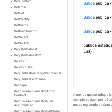
Reduce
Sum
Salida
pública 
Ref
Enter
Ref
Exit
Salida
pública 
Ref
Identity
Ref
Merge
Salida
pública 
Ref
Next
Iteration
Ref
Select
Ref
Switch
pública estátic
Register
Dataset
List)
Register
Dataset
V2
Relayout
Relayout
Like
Requantization
Range
Per
Channel
Requantize
Per
Channel
Reshape
Resource
Accumulator
Apply
A menos que se indique lo 
Gradient
ejemplo se rigen por la
lic
Resource
Accumulator
Num
marca registrada de Oracle
Accumulated
Resource
Accumulator
Set
Global