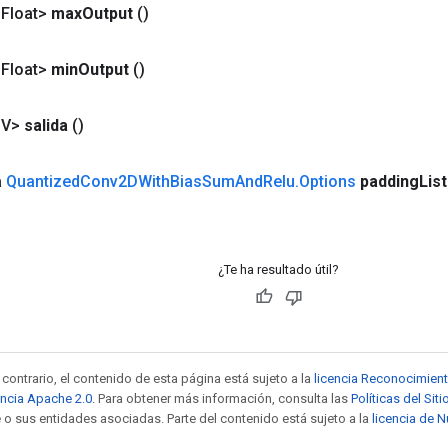
<Float>
max
Output
()
<Float>
min
Output
()
<V>
salida
()
a
Quantized
Conv2DWith
Bias
Sum
And
Relu
.
Options
padding
List
¿Te ha resultado útil?
contrario, el contenido de esta página está sujeto a la
licencia Reconocimien
encia Apache 2.0
. Para obtener más información, consulta las
Políticas del Si
 o sus entidades asociadas. Parte del contenido está sujeto a la
licencia de 