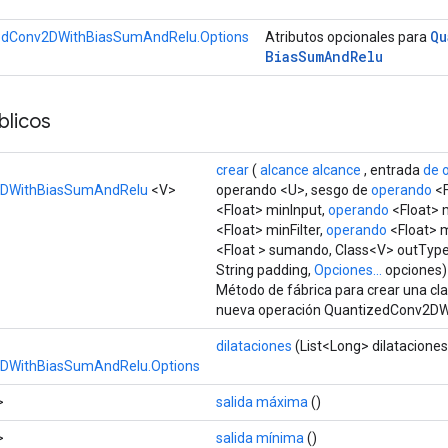
Qu
edConv2DWithBiasSumAndRelu.Options
Atributos opcionales para
Bias
Sum
And
Relu
licos
crear
(
alcance alcance
, entrada
de 
2DWithBiasSumAndRelu
<V>
operando <U>, sesgo de
operando
<F
<Float> minInput,
operando
<Float> 
<Float> minFilter,
operando
<Float> m
<Float > sumando, Class<V> outType
String padding,
Opciones...
opciones)
Método de fábrica para crear una cl
nueva operación QuantizedConv2D
dilataciones
(List<Long> dilataciones
DWithBiasSumAndRelu.Options
>
salida máxima
()
>
salida mínima
()