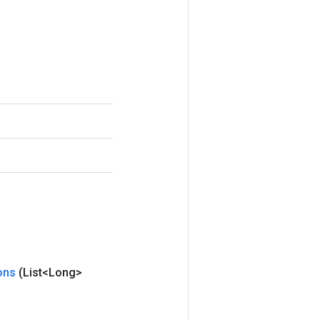
ons
(List<Long>