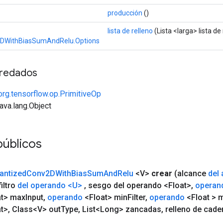
producción
()
lista de relleno
(Lista <larga> lista de 
DWithBiasSumAndRelu.Options
redados
org.tensorflow.op.PrimitiveOp
java.lang.Object
públicos
antized
Conv2DWith
Bias
Sum
And
Relu
<V>
crear
(alcance
del
iltro
del operando
<U>
,
sesgo del operando <Float>
,
operan
t> max
Input
,
operando
<Float> min
Filter
,
operando
<Float > 
t>
,
Class<V> out
Type
,
List<Long> zancadas
,
relleno de cade