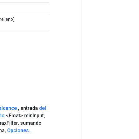
relleno)
 alcance
,
entrada
del
do
<Float> min
Input
,
max
Filter
,
sumando
na
,
Opciones
.
.
.