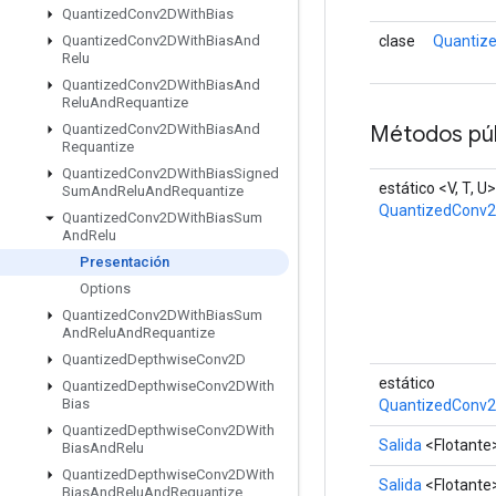
Quantized
Conv2DWith
Bias
clase
Quantiz
Quantized
Conv2DWith
Bias
And
Relu
Quantized
Conv2DWith
Bias
And
Relu
And
Requantize
Métodos púb
Quantized
Conv2DWith
Bias
And
Requantize
Quantized
Conv2DWith
Bias
Signed
estático <V, T, U>
Sum
And
Relu
And
Requantize
QuantizedConv
Quantized
Conv2DWith
Bias
Sum
And
Relu
Presentación
Options
Quantized
Conv2DWith
Bias
Sum
And
Relu
And
Requantize
Quantized
Depthwise
Conv2D
estático
Quantized
Depthwise
Conv2DWith
Bias
QuantizedConv2
Quantized
Depthwise
Conv2DWith
Salida
<Flotante
Bias
And
Relu
Quantized
Depthwise
Conv2DWith
Salida
<Flotante
Bias
And
Relu
And
Requantize