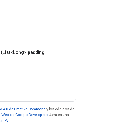
(List<Long> padding
to 4.0 de Creative Commons
y los códigos de
tio Web de Google Developers
. Java es una
NumPy
.