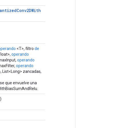
antized
Conv2DWith
operando
<T>, filtro
de
loat>,
operando
maxInput,
operando
axFilter,
operando
, List<Long> zancadas,
ase que envuelve una
WithBiasSumAndRelu.
)