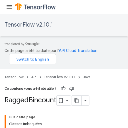
Requantize
ize
TensorFlow v2.10.1
AndReluAndRequantize
u
uAndRequantize
Cette page a été traduite par l'
API Cloud Translation
.
AndRelu
AndReluAndRequantize
TensorFlow
API
TensorFlow v2.10.1
Java
ize
Ce contenu vous a-t-il été utile ?
Requantize
Ragged
Bincount
ize
Sur cette page
Classes imbriquées