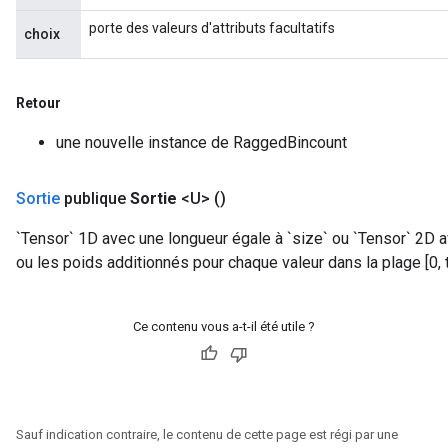
ntumParameters
porte des valeurs d'attributs facultatifs
choix
ters
ropParameters
s
Retour
atorParameters
ghtParameters
une nouvelle instance de RaggedBincount
meters
adParameters
Sortie
publique
Sortie
<U>
()
rameters
eters
`Tensor` 1D avec une longueur égale à `size` ou `Tensor` 2D 
ientDescentParameters
ou les poids additionnés pour chaque valeur dans la plage [0, ta
Ce contenu vous a-t-il été utile ?
Sauf indication contraire, le contenu de cette page est régi par une