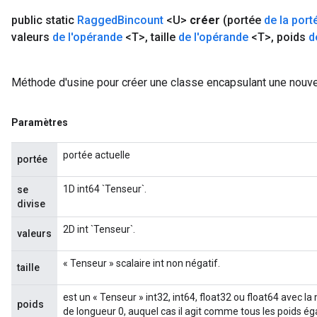
public static
Ragged
Bincount
<U>
créer
(portée
de la port
valeurs
de l'opérande
<T>
,
taille
de l'opérande
<T>
,
poids
d
Méthode d'usine pour créer une classe encapsulant une nouve
Paramètres
portée actuelle
portée
1D int64 `Tenseur`.
se
divise
2D int `Tenseur`.
m
valeurs
« Tenseur » scalaire int non négatif.
taille
rs
est un « Tenseur » int32, int64, float32 ou float64 avec 
poids
eters
de longueur 0, auquel cas il agit comme tous les poids ég