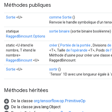
Méthodes publiques
Sortie
<U>
comme Sortie
()
Renvoie le handle symbolique d'un tens
statique
sortie binaire
(sortie binaire booléenne)
RaggedBincount.Options
static <U étend le
créer
(
Portée de la portée
, Divisions
de
nombre, T étend le
<T>, Taille
de l'opérande
<T>, Poids
de 
nombre>
Méthode d'usine pour créer une classe 
RaggedBincount
<U>
RaggedBincount.
Sortie
<U>
sortir
()
`Tensor` 1D avec une longueur égale à `s
Méthodes héritées
De la classe
org.tensorflow.op.PrimitiveOp
De la classe java.lang.Object