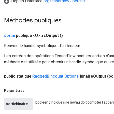
Depuis l'interface
org.tensorflow.Operand
Méthodes publiques
sortie
publique <U>
as
Output
()
Renvoie le handle symbolique d'un tenseur.
Les entrées des opérations TensorFlow sont les sorties d'une
méthode est utilisée pour obtenir un handle symbolique qui rep
public statique
Ragged
Bincount
.
Options
binaire
Output
(bo
Paramètres
booléen ; Indique si le noyau doit compter l'appa
sortiebinaire