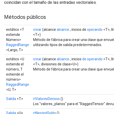
coincidan con el tamaño de las entradas vectoriales.
Métodos públicos
estático <T
crear
(alcance
alcance
, inicios de
operando
<T>, l
extiende
<T>)
Número>
Método de fábrica para crear una clase que env
RaggedRange
utilizando tipos de salida predeterminados.
<Largo, T>
estático <U
crear
(alcance
alcance
, inicios
de operando
<T>, l
extiende el
<T>, divisiones de clase<U>)
número, T
Método de fábrica para crear una clase que envu
extiende el
número>
RaggedRange
<U, T>
Salida
<T>
rtValoresDensos
()
Los "valores_planos" para el "RaggedTensor" devu
Salida
<U>
rtNestedSplits
()