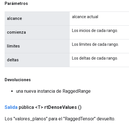
Parámetros
adParameters
rameters
alcance actual
eters
alcance
ientDescentParameters
Los inicios de cada rango.
comienza
Los límites de cada rango.
límites
Los deltas de cada rango.
deltas
Devoluciones
una nueva instancia de RaggedRange
Salida
pública <T>
rt
Dense
Values
​​()
Los "valores_planos" para el "RaggedTensor" devuelto.