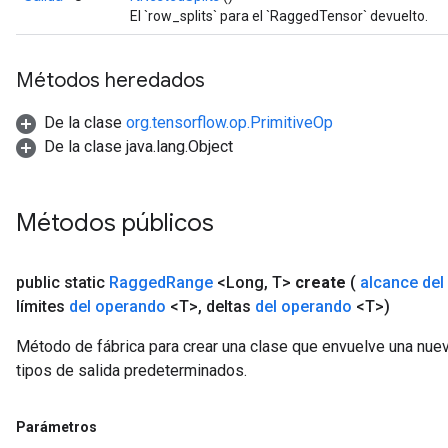
El `row_splits` para el `RaggedTensor` devuelto.
Métodos heredados
De la clase
org.tensorflow.op.PrimitiveOp
De la clase java.lang.Object
Métodos públicos
public static
Ragged
Range
<Long
,
T>
create
(
alcance del
límites
del operando
<T>
,
deltas
del operando
<T>)
Método de fábrica para crear una clase que envuelve una nu
tipos de salida predeterminados.
Parámetros