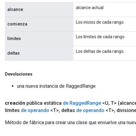
alcance actual
alcance
Los inicios de cada rango.
comienza
Los límites de cada rango.
límites
m
Los deltas de cada rango.
deltas
Devoluciones
rs
eters
una nueva instancia de RaggedRange
ntumParameters
ters
creación
pública estática
de Ragged
Range
<U
,
T>
(alcanc
ropParameters
límites
de operando
<T>
,
deltas
de operando
<T>
,
division
s
atorParameters
Método de fábrica para crear una clase que envuelve una nu
ghtParameters
meters