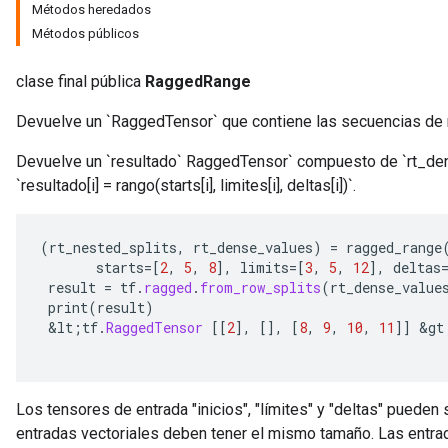
Métodos heredados
Métodos públicos
clase final pública
RaggedRange
Devuelve un `RaggedTensor` que contiene las secuencias de
Devuelve un `resultado` RaggedTensor` compuesto de `rt_dens
`resultado[i] = rango(starts[i], limites[i], deltas[i])`.
(
rt_nested_splits
,
rt_dense_values
)
=
ragged_range
starts
=[
2
,
5
,
8
]
,
limits
=[
3
,
5
,
12
]
,
deltas
result
=
tf
.
ragged
.
from_row_splits
(
rt_dense_value
print
(
result
)
&
lt
;
tf
.
RaggedTensor
[[
2
]
,
[]
,
[
8
,
9
,
10
,
11
]]
&
gt
Los tensores de entrada "inicios", "límites" y "deltas" pueden
entradas vectoriales deben tener el mismo tamaño. Las entra