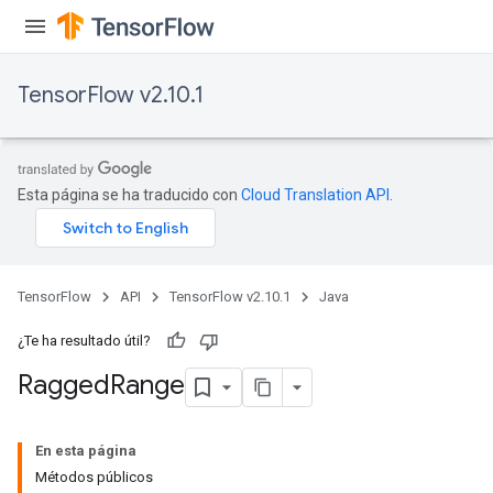
uAndRequantize
TensorFlow v2.10.1
AndRelu
AndReluAndRequantize
ize
Esta página se ha traducido con
Cloud Translation API
.
Requantize
ize
TensorFlow
API
TensorFlow v2.10.1
Java
¿Te ha resultado útil?
Ragged
Range
En esta página
Métodos públicos