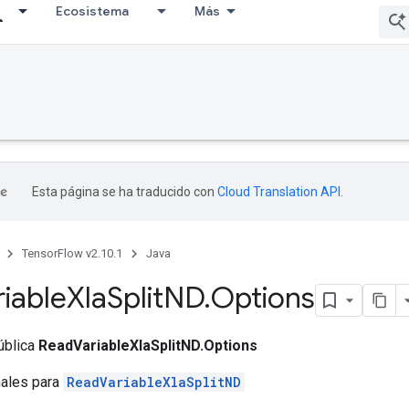
Ecosistema
Más
Esta página se ha traducido con
Cloud Translation API
.
TensorFlow v2.10.1
Java
riable
Xla
Split
ND
.
Options
ública
ReadVariableXlaSplitND.Options
nales para
ReadVariableXlaSplitND