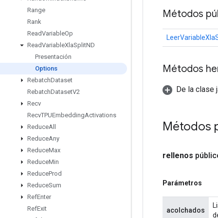
Range
Métodos púb
Rank
Read
Variable
Op
LeerVariableXlaS
Read
Variable
Xla
Split
ND
Presentación
Métodos he
Options
Rebatch
Dataset
De la clase 
Rebatch
Dataset
V2
Recv
Recv
TPUEmbedding
Activations
Métodos 
Reduce
All
Reduce
Any
Reduce
Max
rellenos
públi
Reduce
Min
Reduce
Prod
Parámetros
Reduce
Sum
Ref
Enter
L
Ref
Exit
acolchados
d