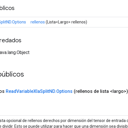
licos
plitND.Options
rellenos
(Lista<Largo> rellenos)
redados
java.lang.Object
públicos
cos
Read
Variable
Xla
Split
ND
.
Options
(rellenos de lista <largo>)
ista opcional de rellenos derechos por dimensión del tensor de entrada 
e dividir. Esto se puede utilizar para hacer que una dimensión sea divis