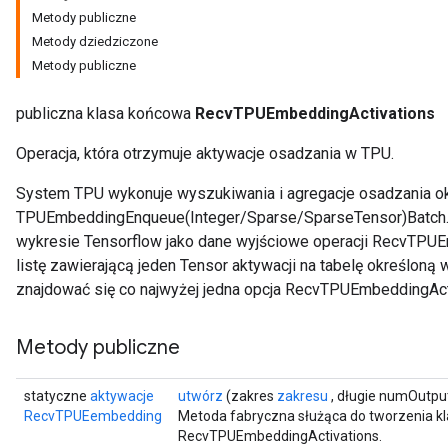
Metody publiczne
Metody dziedziczone
Metody publiczne
publiczna klasa końcowa
RecvTPUEmbeddingActivations
Operacja, która otrzymuje aktywacje osadzania w TPU.
System TPU wykonuje wyszukiwania i agregacje osadzania o
TPUEmbeddingEnqueue(Integer/Sparse/SparseTensor)Batch. W
wykresie Tensorflow jako dane wyjściowe operacji RecvTPUE
listę zawierającą jeden Tensor aktywacji na tabelę określon
znajdować się co najwyżej jedna opcja RecvTPUEmbeddingAct
Metody publiczne
statyczne
aktywacje
utwórz
(zakres
zakresu
, długie numOutput
RecvTPUEembedding
Metoda fabryczna służąca do tworzenia k
RecvTPUEmbeddingActivations.