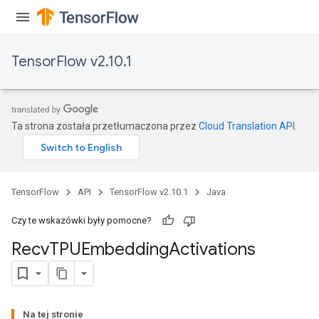
TensorFlow v2.10.1
Ta strona została przetłumaczona przez
Cloud Translation API
.
TensorFlow
API
TensorFlow v2.10.1
Java
Czy te wskazówki były pomocne?
Recv
TPUEmbedding
Activations
Na tej stronie