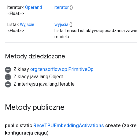
Iterator<
Operand
iterator
()
<Float>>
Lista<
Wyjście
wyjścia
()
<Float>>
Lista TensorList aktywacji osadzania zawi
modelu.
Metody dziedziczone
Z klasy
org.tensorflow.op.PrimitiveOp
Z klasy java.lang.Object
Z interfejsu java.lang.Iterable
Metody publiczne
public static
Recv
TPUEmbedding
Activations
create
(zakr
konfiguracja ciągu)