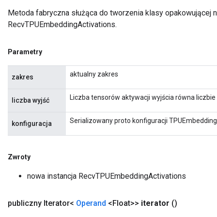
Metoda fabryczna służąca do tworzenia klasy opakowującej 
RecvTPUEmbeddingActivations.
Parametry
aktualny zakres
zakres
Liczba tensorów aktywacji wyjścia równa liczbie
liczba wyjść
m
Serializowany proto konfiguracji TPUEmbedding
konfiguracja
Zwroty
rs
eters
nowa instancja RecvTPUEmbeddingActivations
ntumParameters
ters
publiczny Iterator<
Operand
<Float>>
iterator
()
ropParameters