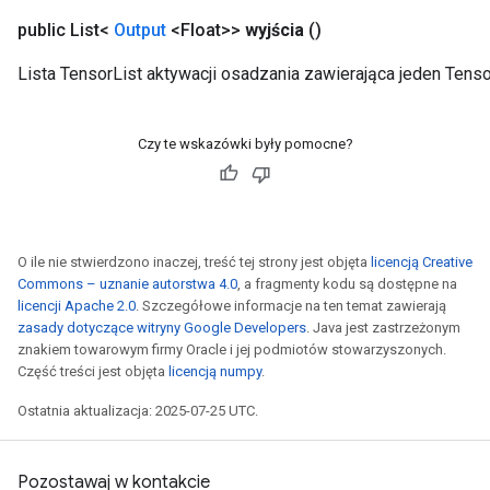
s
public List<
Output
<Float>>
wyjścia
()
atorParameters
ghtParameters
Lista TensorList aktywacji osadzania zawierająca jeden Tens
meters
adParameters
rameters
Czy te wskazówki były pomocne?
eters
ientDescentParameters
O ile nie stwierdzono inaczej, treść tej strony jest objęta
licencją Creative
Commons – uznanie autorstwa 4.0
, a fragmenty kodu są dostępne na
licencji Apache 2.0
. Szczegółowe informacje na ten temat zawierają
zasady dotyczące witryny Google Developers
. Java jest zastrzeżonym
znakiem towarowym firmy Oracle i jej podmiotów stowarzyszonych.
Część treści jest objęta
licencją numpy
.
Ostatnia aktualizacja: 2025-07-25 UTC.
Pozostawaj w kontakcie