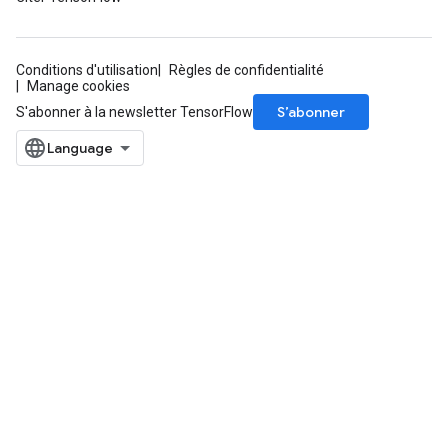
meters
adParameters
rameters
Conditions d'utilisation
Règles de confidentialité
eters
Manage cookies
ientDescentParameters
S’abonner
S'abonner à la newsletter TensorFlow