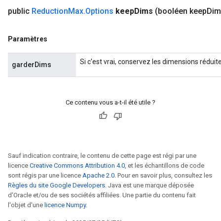
public
Reduction
Max
.
Options
keep
Dims
(booléen keep
Dim
Paramètres
Si c'est vrai, conservez les dimensions réduit
garderDims
Ce contenu vous a-t-il été utile ?
Sauf indication contraire, le contenu de cette page est régi par une
licence
Creative Commons Attribution 4.0
, et les échantillons de code
sont régis par une licence
Apache 2.0
. Pour en savoir plus, consultez les
Règles du site Google Developers
. Java est une marque déposée
d'Oracle et/ou de ses sociétés affiliées. Une partie du contenu fait
l'objet d'une
licence Numpy
.