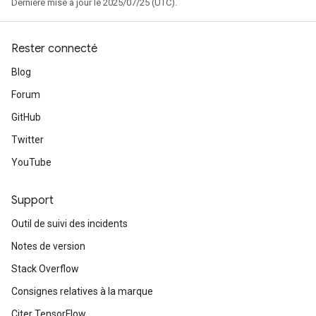
Dernière mise à jour le 2025/07/25 (UTC).
Rester connecté
Blog
Forum
GitHub
m
Twitter
YouTube
rs
Support
eters
ntumParameters
Outil de suivi des incidents
ters
Notes de version
ropParameters
Stack Overflow
s
atorParameters
Consignes relatives à la marque
ghtParameters
Citer TensorFlow