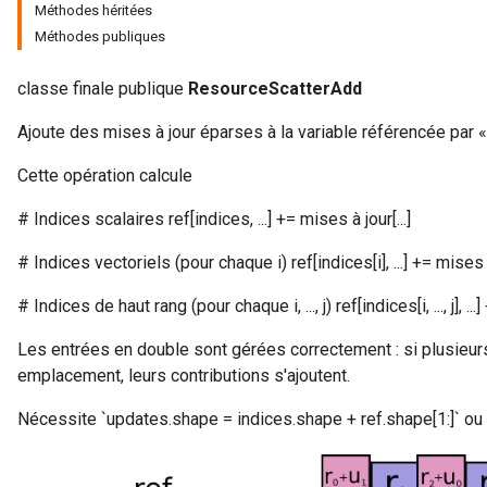
Méthodes héritées
Méthodes publiques
classe finale publique
ResourceScatterAdd
Ajoute des mises à jour éparses à la variable référencée par «
Cette opération calcule
# Indices scalaires ref[indices, ...] += mises à jour[...]
# Indices vectoriels (pour chaque i) ref[indices[i], ...] += mises à j
# Indices de haut rang (pour chaque i, ..., j) ref[indices[i, ..., j], ...] +=
m
Les entrées en double sont gérées correctement : si plusieur
emplacement, leurs contributions s'ajoutent.
Nécessite `updates.shape = indices.shape + ref.shape[1:]` ou 
rs
eters
ntumParameters