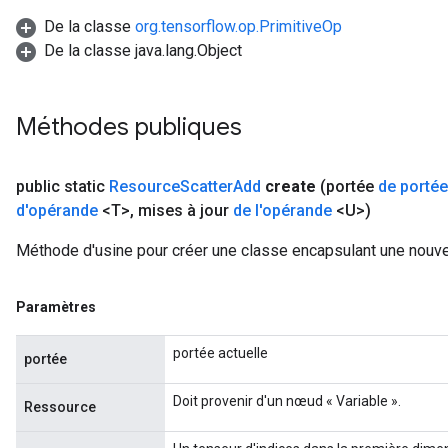
De la classe
org.tensorflow.op.PrimitiveOp
De la classe java.lang.Object
Méthodes publiques
public static
Resource
Scatter
Add
create
(portée
de portée
d'opérande
<T>
,
mises à jour
de l'opérande
<U>)
Méthode d'usine pour créer une classe encapsulant une nouv
Paramètres
portée actuelle
portée
Doit provenir d'un nœud « Variable ».
Ressource