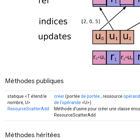
ters
ropParameters
s
atorParameters
ghtParameters
meters
adParameters
rameters
eters
ientDescentParameters
Méthodes publiques
statique <T étend le
créer
(portée
de portée
, ressource
opéran
nombre, U>
de l'opérande
<U>)
ResourceScatterAdd
Méthode d'usine pour créer une classe enca
ResourceScatterAdd.
Méthodes héritées