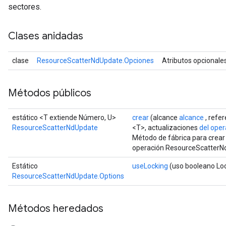
sectores.
Clases anidadas
clase
ResourceScatterNdUpdate.Opciones
Atributos opcionale
Métodos públicos
estático <T extiende Número, U>
crear
(alcance
alcance
, refe
ResourceScatterNdUpdate
<T>, actualizaciones
del ope
Método de fábrica para crear
operación ResourceScatterN
Estático
useLocking
(uso booleano Lo
ResourceScatterNdUpdate.Options
Métodos heredados