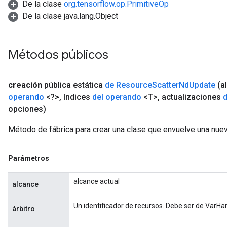
De la clase
org.tensorflow.op.PrimitiveOp
De la clase java.lang.Object
Métodos públicos
creación
pública estática
de Resource
Scatter
Nd
Update
(a
operando
<?>
,
índices
del operando
<T>
,
actualizaciones
opciones)
Método de fábrica para crear una clase que envuelve una nu
Parámetros
alcance actual
alcance
Un identificador de recursos. Debe ser de VarHa
árbitro