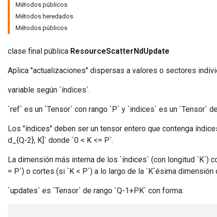
Métodos públicos
Métodos heredados
Métodos públicos
clase final pública
ResourceScatterNdUpdate
m
Aplica "actualizaciones" dispersas a valores o sectores indi
variable según `índices`.
rs
`ref` es un `Tensor` con rango `P` y `indices` es un `Tensor` de
eters
ntumParameters
Los "índices" deben ser un tensor entero que contenga índices e
ters
d_{Q-2}, K]` donde `0 < K <= P`.
ropParameters
s
La dimensión más interna de los `índices` (con longitud `K`) 
atorParameters
= P`) o cortes (si `K < P`) a lo largo de la `K`ésima dimensión d
ghtParameters
`updates` es `Tensor` de rango `Q-1+PK` con forma:
meters
adParameters
rameters