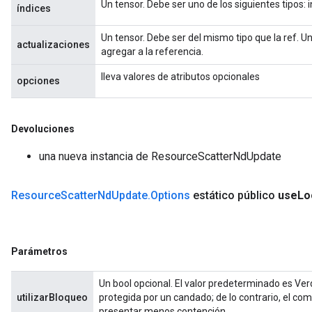
Un tensor. Debe ser uno de los siguientes tipos: i
índices
Un tensor. Debe ser del mismo tipo que la ref. U
actualizaciones
agregar a la referencia.
lleva valores de atributos opcionales
opciones
Devoluciones
una nueva instancia de ResourceScatterNdUpdate
Resource
Scatter
Nd
Update
.
Options
estático público
use
Lo
Parámetros
Un bool opcional. El valor predeterminado es Ver
utilizarBloqueo
protegida por un candado; de lo contrario, el co
presentar menos contención.