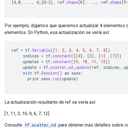
[
d_0
,
...,
d_
{
Q
-
2
},
ref
.
shape
[
K
]
,
...,
ref
.
shape
[
P
eters
ientDescentParameters
Por ejemplo, digamos que queremos actualizar 4 elementos d
elementos. En Python, esa actualización se vería así:
ref
=
tf
.
Variable
(
[
1
,
2
,
3
,
4
,
5
,
6
,
7
,
8
]
)
indices
=
tf
.
constant
(
[[
4
]
,
[
3
]
,
[
1
]
,
[
7
]]
)
updates
=
tf
.
constant
(
[
9
,
10
,
11
,
12
]
)
update
=
tf
.
scatter_nd_update
(
ref
,
indices
,
u
with
tf
.
Session
()
as
sess
:
print
sess
.
run
(
update
)
La actualización resultante de ref se vería así:
[1, 11, 3, 10, 9, 6, 7, 12]
Consulte
tf.scatter_nd
para obtener más detalles sobre có