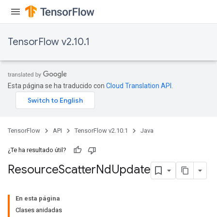
TensorFlow v2.10.1
Esta página se ha traducido con
Cloud Translation API
.
TensorFlow
API
TensorFlow v2.10.1
Java
¿Te ha resultado útil?
Resource
Scatter
Nd
Update
En esta página
Clases anidadas