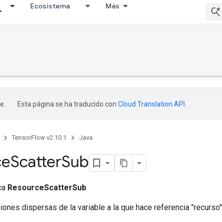
Ecosistema
Más
Esta página se ha traducido con
Cloud Translation API
.
TensorFlow v2.10.1
Java
ce
Scatter
Sub
ica
ResourceScatterSub
iones dispersas de la variable a la que hace referencia "recurso"