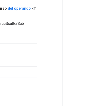
urso
del operando
<?
urceScatterSub.