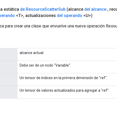
ca estática
de Resource
Scatter
Sub
(alcance
del alcance
,
rec
operando
<T>
,
actualizaciones
del operando
<U>)
ca para crear una clase que envuelve una nueva operación Reso
alcance actual
Debe ser de un nodo "Variable".
Un tensor de índices en la primera dimensión de "ref".
Un tensor de valores actualizados para agregar a "ref".