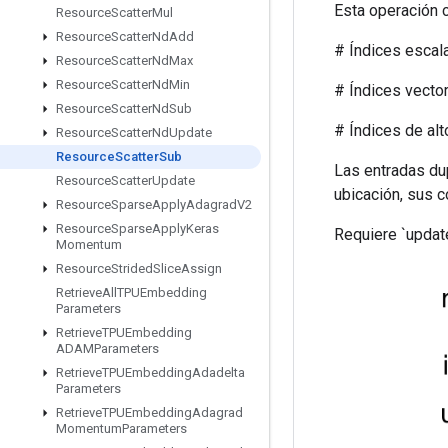
Esta operación c
Resource
Scatter
Mul
Resource
Scatter
Nd
Add
# Índices escalar
Resource
Scatter
Nd
Max
Resource
Scatter
Nd
Min
# Índices vectoria
Resource
Scatter
Nd
Sub
# Índices de alto ra
Resource
Scatter
Nd
Update
Resource
Scatter
Sub
Las entradas dup
Resource
Scatter
Update
ubicación, sus 
Resource
Sparse
Apply
Adagrad
V2
Resource
Sparse
Apply
Keras
Requiere `update
Momentum
Resource
Strided
Slice
Assign
Retrieve
All
TPUEmbedding
Parameters
Retrieve
TPUEmbedding
ADAMParameters
Retrieve
TPUEmbedding
Adadelta
Parameters
Retrieve
TPUEmbedding
Adagrad
Momentum
Parameters