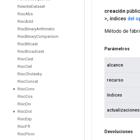
Rewrite
Dataset
creación
públi
Risc
Abs
>
,
índices
del 
Risc
Add
Risc
Binary
Arithmetic
Método de fábri
Risc
Binary
Comparison
Risc
Bitcast
Parámetros
Risc
Broadcast
Risc
Cast
alcance
Risc
Ceil
Risc
Cholesky
recurso
Risc
Concat
Risc
Conv
índices
Risc
Cos
Risc
Div
actualizaciones
Risc
Dot
Risc
Exp
Risc
Fft
Devoluciones
Risc
Floor