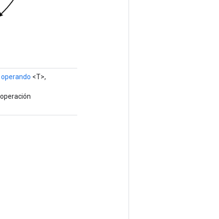
l operando
<T>,
 operación