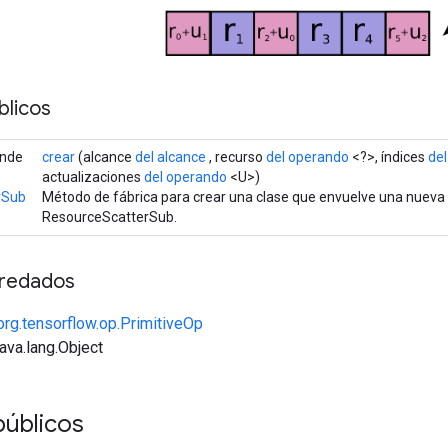
licos
ende
crear
(alcance
del alcance
, recurso
del operando
<?>, índices
de
actualizaciones
del operando
<U>)
rSub
Método de fábrica para crear una clase que envuelve una nueva
ResourceScatterSub.
redados
org.tensorflow.op.PrimitiveOp
java.lang.Object
públicos