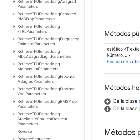
Retrieve
TPUEmbedding
Adagrad
Parameters
Retrieve
TPUEmbedding
Centered
RMSProp
Parameters
Retrieve
TPUEmbedding
FTRLParameters
Métodos púb
Retrieve
TPUEmbedding
Frequency
Estimator
Parameters
estático <T exti
Retrieve
TPUEmbedding
Número, U>
MDLAdagrad
Light
Parameters
ResourceScatte
Retrieve
TPUEmbedding
Momentum
Parameters
Retrieve
TPUEmbedding
Proximal
Adagrad
Parameters
Métodos he
Retrieve
TPUEmbedding
Proximal
Yogi
Parameters
De la clase
Retrieve
TPUEmbedding
RMSProp
Parameters
De la clase 
Retrieve
TPUEmbedding
Stochastic
Gradient
Descent
Parameters
Métodos 
Reverse
Reverse
Sequence