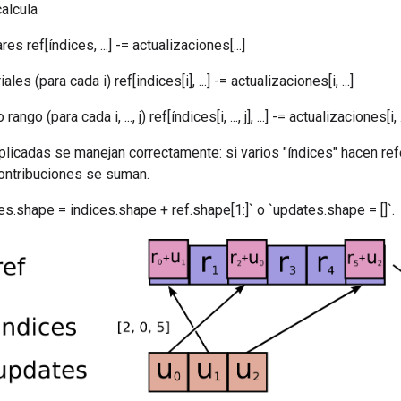
alcula
es ref[índices, ...] -= actualizaciones[...]
les (para cada i) ref[indices[i], ...] -= actualizaciones[i, ...]
ngo (para cada i, ..., j) ref[índices[i, ..., j], ...] -= actualizaciones[i, ..., 
licadas se manejan correctamente: si varios "índices" hacen ref
contribuciones se suman.
s.shape = indices.shape + ref.shape[1:]` o `updates.shape = []`.