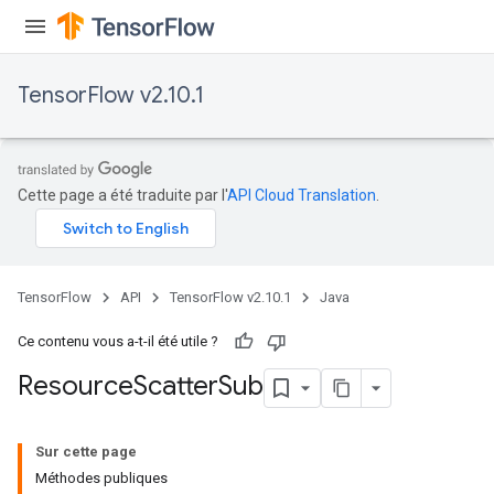
TensorFlow v2.10.1
Cette page a été traduite par l'
API Cloud Translation
.
TensorFlow
API
TensorFlow v2.10.1
Java
Ce contenu vous a-t-il été utile ?
Resource
Scatter
Sub
Sur cette page
Méthodes publiques
m