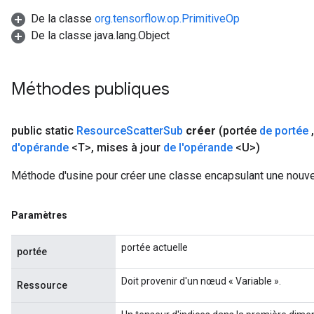
De la classe
org.tensorflow.op.PrimitiveOp
De la classe java.lang.Object
Méthodes publiques
public static
Resource
Scatter
Sub
créer
(portée
de portée
,
d'opérande
<T>
,
mises à jour
de l'opérande
<U>)
Méthode d'usine pour créer une classe encapsulant une nouve
Paramètres
portée actuelle
portée
Doit provenir d'un nœud « Variable ».
Ressource