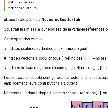
Méthodes héritées
Méthodes publiques
rs
classe finale publique
ResourceScatterSub
eters
Soustrait les mises à jour éparses de la variable référencée p
ntumParameters
ters
Cette opération calcule
ropParameters
s
# Indices scalaires ref[indices, ...] -= mises à jour[...]
atorParameters
# Indices vectoriels (pour chaque i) ref[indices[i], ...] -= mises à j
ghtParameters
meters
# Indices de haut rang (pour chaque i, ..., j) ref[indices[i, ..., j], ...] -=
adParameters
rameters
Les entrées en double sont gérées correctement : si plusieur
eters
emplacement, leurs contributions s'ajoutent.
ientDescentParameters
Nécessite `updates.shape = indices.shape + ref.shape[1:]` ou 