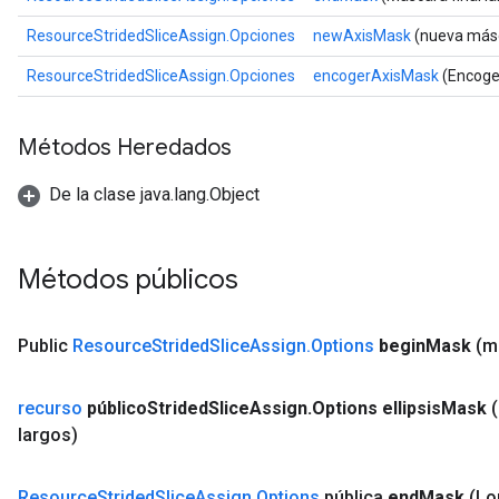
ResourceStridedSliceAssign.Opciones
newAxisMask
(nueva másc
ResourceStridedSliceAssign.Opciones
encogerAxisMask
(Encoge
Métodos Heredados
De la clase java.lang.Object
Métodos públicos
Public
Resource
Strided
Slice
Assign
.
Options
begin
Mask
(m
recurso
público
Strided
Slice
Assign
.
Options ellipsis
Mask
largos)
Resource
Strided
Slice
Assign
.
Options
pública
end
Mask
(Lo