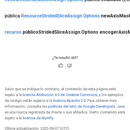
pública
Resource
Strided
Slice
Assign
.
Options
new
Axis
Mas
recurso
público
Strided
Slice
Assign
.
Options encoger
Axis
¿Te resultó útil?
Salvo que se indique lo contrario, el contenido de esta página está
sujeto a la
licencia Atribución 4.0 de Creative Commons
, y los ejemplos
de código están sujetos a la
licencia Apache 2.0
. Para obtener más
información, consulta las
políticas del sitio de Google Developers
. Java
es una marca registrada de Oracle o sus afiliados. Cierto contenido está
sujeto a la
licencia de NumPy
.
Última actualización: 2022-09-07 (UTC)