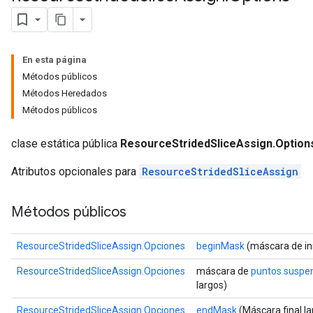
rs
En esta página
eters
Métodos públicos
ntumParameters
Métodos Heredados
ters
Métodos públicos
ropParameters
s
clase estática pública
ResourceStridedSliceAssign.Option
atorParameters
ghtParameters
Atributos opcionales para
ResourceStridedSliceAssign
meters
adParameters
Métodos públicos
rameters
eters
ientDescentParameters
ResourceStridedSliceAssign.Opciones
beginMask
(máscara de ini
ResourceStridedSliceAssign.Opciones
máscara de
puntos suspe
largos)
ResourceStridedSliceAssign.Opciones
endMask
(Máscara final la