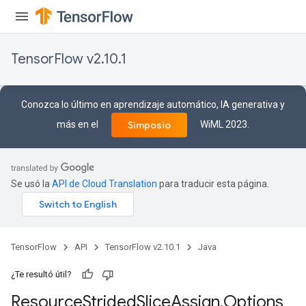
TensorFlow v2.10.1
Conozca lo último en aprendizaje automático, IA generativa y
más en el
WiML 2023.
Simposio
Se usó la
API de Cloud Translation
para traducir esta página.
TensorFlow
API
TensorFlow v2.10.1
Java
m
¿Te resultó útil?
Resource
Strided
Slice
Assign
.
Options