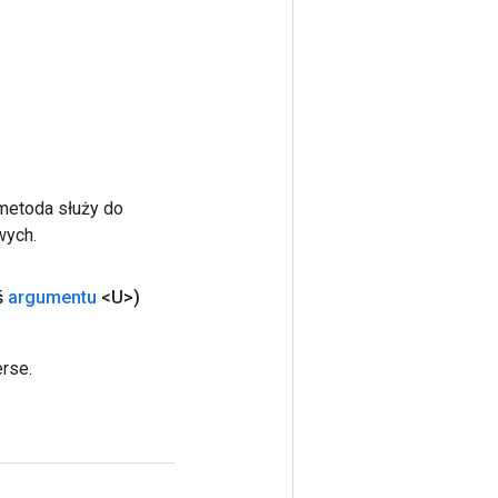
 metoda służy do
wych.
ś
argumentu
<U>)
rse.