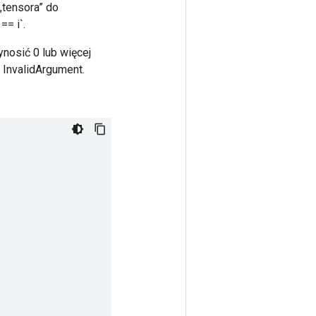
„tensora” do
== i`.
nosić 0 lub więcej
 InvalidArgument.