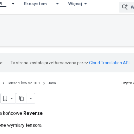
PI
Ekosystem
Więcej
Ta strona została przetłumaczona przez
Cloud Translation API
.
TensorFlow v2.10.1
Java
Czy te
e
cia końcowe
Reverse
ne wymiary tensora.