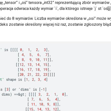
 „tensor” i „oś” tensora „int32” reprezentującą zbiór wymiarów 
eracja odwraca każdy wymiar `i`, dla którego istnieje `j` st `oś[j] 
ieć do 8 wymiarów. Liczba wymiarów określona w „osi” może wy
deks zostanie określony więcej niż raz, zostanie zgłoszony błąd
t'
is
[[[[
0
,
1
,
2
,
3
]
,
[
4
,
5
,
6
,
7
]
,
[
8
,
9
,
10
,
11
]]
,
[[
12
,
13
,
14
,
15
]
,
[
16
,
17
,
18
,
19
]
,
[
20
,
21
,
22
,
23
]]]]
t'
shape
is
[
1
,
2
,
3
,
4
]
is
[
3
]
or
'
dims
'
is
[-
1
]
dims
)
==
&
gt
;
[[[[
3
,
2
,
1
,
0
]
,
[
7
,
6
,
5
,
4
]
,
[
11
,
10
,
9
,
8
]]
,
[[
15
,
14
,
13
,
12
]
,