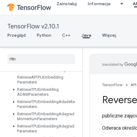
Zainstaluj
Informacje
A
ResourceScatterNdMax
ResourceScatterNdMin
ResourceScatterNdSub
TensorFlow v2.10.1
ResourceScatterNdUpdate
Przegląd
Python
C++
Java
Więcej
ResourceScatterSub
Resource
Scatter
Update
Resource
Sparse
Apply
Adagrad
V2
Resource
Sparse
Apply
Keras
Momentum
Resource
Strided
Slice
Assign
Retrieve
All
TPUEmbedding
Parameters
TensorFlow
API
Retrieve
TPUEmbedding
ADAMParameters
Revers
Retrieve
TPUEmbedding
Adadelta
Parameters
Retrieve
TPUEmbedding
Adagrad
publiczne zaję
Momentum
Parameters
Retrieve
TPUEmbedding
Adagrad
Odwraca określo
Parameters