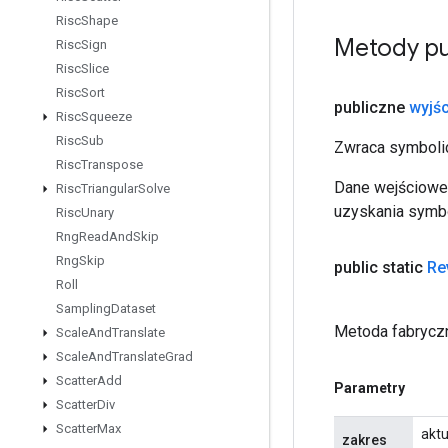
Risc
Shape
Metody pu
Risc
Sign
Risc
Slice
Risc
Sort
publiczne
wyjśc
Risc
Squeeze
Risc
Sub
Zwraca symbolic
Risc
Transpose
Dane wejściowe 
Risc
Triangular
Solve
uzyskania symbo
Risc
Unary
Rng
Read
And
Skip
Rng
Skip
public static
Re
Roll
Sampling
Dataset
Metoda fabryczn
Scale
And
Translate
Scale
And
Translate
Grad
Scatter
Add
Parametry
Scatter
Div
Scatter
Max
aktu
zakres