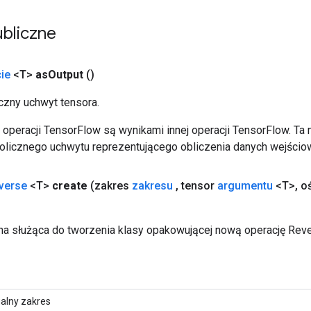
bliczne
ie
<T>
as
Output
()
zny uchwyt tensora.
operacji TensorFlow są wynikami innej operacji TensorFlow. Ta
licznego uchwytu reprezentującego obliczenia danych wejścio
verse
<T>
create
(zakres
zakresu
,
tensor
argumentu
<T>
,
o
a służąca do tworzenia klasy opakowującej nową operację Reve
alny zakres