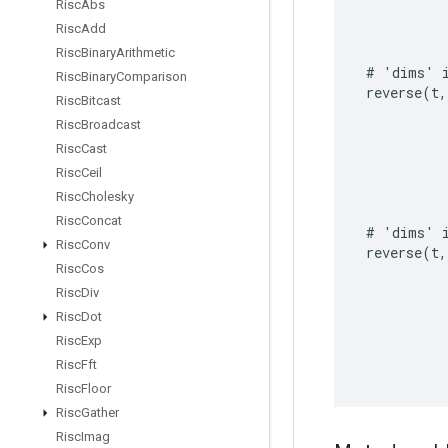
Risc
Abs
Risc
Add
Risc
Binary
Arithmetic
#
'
dims
'
Risc
Binary
Comparison
reverse
(
t
,
Risc
Bitcast
Risc
Broadcast
Risc
Cast
Risc
Ceil
Risc
Cholesky
Risc
Concat
#
'
dims
'
Risc
Conv
reverse
(
t
,
Risc
Cos
Risc
Div
Risc
Dot
Risc
Exp
Risc
Fft
Risc
Floor
Risc
Gather
Risc
Imag