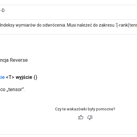
-D.
 Indeksy wymiarów do odwrócenia. Musi należeć do zakresu `[-rank(tenso
ancja Reverse
ie
<T>
wyjście
()
co „tensor”.
Czy te wskazówki były pomocne?