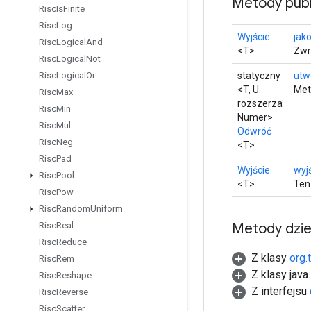
Metody publ
Risc
Is
Finite
Risc
Log
Wyjście
jako
Risc
Logical
And
<T>
Zwr
Risc
Logical
Not
statyczny
utw
Risc
Logical
Or
<T, U
Met
Risc
Max
rozszerza
Risc
Min
Numer>
Risc
Mul
Odwróć
Risc
Neg
<T>
Risc
Pad
Wyjście
wyj
Risc
Pool
<T>
Ten
Risc
Pow
Risc
Random
Uniform
Metody dzi
Risc
Real
Risc
Reduce
Z klasy
org.
Risc
Rem
Z klasy java
Risc
Reshape
Z interfejsu
Risc
Reverse
Risc
Scatter