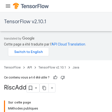
rs
eters
TensorFlow v2.10.1
ntumParameters
ters
ropParameters
s
Cette page a été traduite par l'
API Cloud Translation
.
atorParameters
ghtParameters
meters
adParameters
TensorFlow
API
TensorFlow v2.10.1
Java
rameters
eters
Ce contenu vous a-t-il été utile ?
ientDescentParameters
Risc
Add
Sur cette page
Méthodes publiques