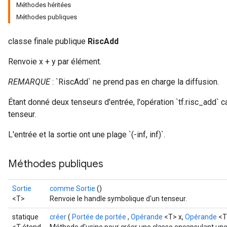
Méthodes héritées
Méthodes publiques
classe finale publique
RiscAdd
Renvoie x + y par élément.
REMARQUE
: `RiscAdd` ne prend pas en charge la diffusion.
Étant donné deux tenseurs d'entrée, l'opération `tf.risc_add`
tenseur.
L'entrée et la sortie ont une plage `(-inf, inf)`.
Méthodes publiques
Sortie
comme Sortie
()
<T>
Renvoie le handle symbolique d'un tenseur.
statique
créer
(
Portée de portée
,
Opérande
<T> x,
Opérande
<T