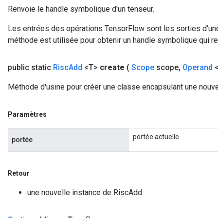
Renvoie le handle symbolique d'un tenseur.
Les entrées des opérations TensorFlow sont les sorties d'une
méthode est utilisée pour obtenir un handle symbolique qui rep
public static
Risc
Add
<T>
create
(
Scope
scope
,
Operand
<
Méthode d'usine pour créer une classe encapsulant une nouve
Paramètres
portée actuelle
portée
Retour
une nouvelle instance de RiscAdd