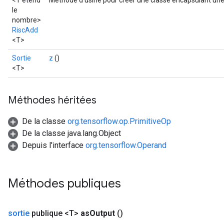
<T étend
Méthode d'usine pour créer une classe encapsulant une
le
nombre>
RiscAdd
<T>
Sortie
z
()
<T>
Méthodes héritées
De la classe
org.tensorflow.op.PrimitiveOp
De la classe java.lang.Object
Depuis l'interface
org.tensorflow.Operand
Méthodes publiques
sortie
publique <T>
as
Output
()