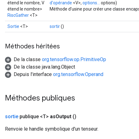
étend le nombre, V
d'opérande
<V>,
options...
options)
étend le nombre>
Méthode d'usine pour créer une classe encaps
RiscGather
<T>
Sortie
<T>
sortir
()
Méthodes héritées
De la classe
org.tensorflow.op.PrimitiveOp
De la classe java.lang.Object
Depuis l'interface
org.tensorflow.Operand
Méthodes publiques
sortie
publique <T>
as
Output
()
Renvoie le handle symbolique d'un tenseur.