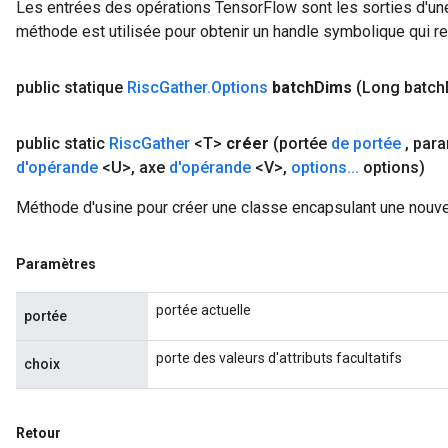
Les entrées des opérations TensorFlow sont les sorties d'une
méthode est utilisée pour obtenir un handle symbolique qui rep
public statique
Risc
Gather
.
Options
batch
Dims
(Long batch
public static
Risc
Gather
<T>
créer
(portée
de portée
,
para
d'opérande
<U>
,
axe
d'opérande
<V>
,
options
.
.
.
options)
Méthode d'usine pour créer une classe encapsulant une nouvel
Paramètres
portée actuelle
portée
porte des valeurs d'attributs facultatifs
choix
Retour