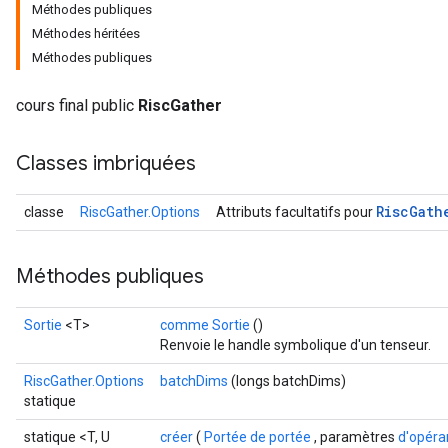
Méthodes publiques
Méthodes héritées
Méthodes publiques
cours final public
RiscGather
Classes imbriquées
Risc
Gath
classe
RiscGather.Options
Attributs facultatifs pour
Méthodes publiques
Sortie
<T>
comme Sortie
()
Renvoie le handle symbolique d'un tenseur.
RiscGather.Options
batchDims
(longs batchDims)
statique
statique <T, U
créer
(
Portée de portée
, paramètres
d'opér