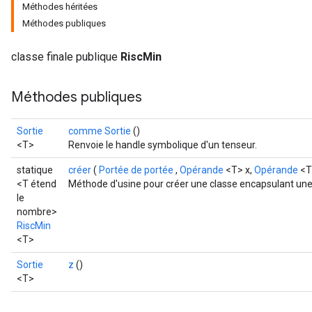
Méthodes héritées
Méthodes publiques
classe finale publique
RiscMin
Méthodes publiques
Sortie
comme Sortie
()
<T>
Renvoie le handle symbolique d'un tenseur.
statique
créer
(
Portée de portée
,
Opérande
<T> x,
Opérande
<T
<T étend
Méthode d'usine pour créer une classe encapsulant une
le
nombre>
RiscMin
<T>
Sortie
z
()
<T>