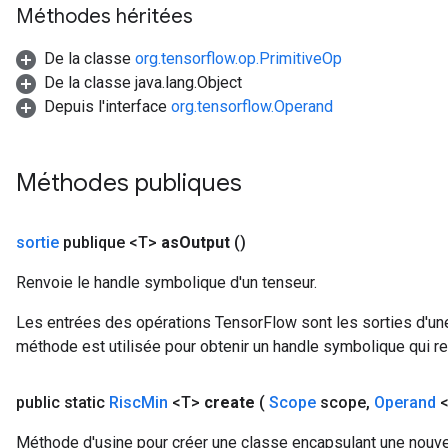
Méthodes héritées
De la classe
org.tensorflow.op.PrimitiveOp
De la classe java.lang.Object
Depuis l'interface
org.tensorflow.Operand
Méthodes publiques
sortie
publique <T>
as
Output
()
Renvoie le handle symbolique d'un tenseur.
Les entrées des opérations TensorFlow sont les sorties d'une
méthode est utilisée pour obtenir un handle symbolique qui rep
public static
Risc
Min
<T>
create
(
Scope
scope
,
Operand
<
Méthode d'usine pour créer une classe encapsulant une nouve