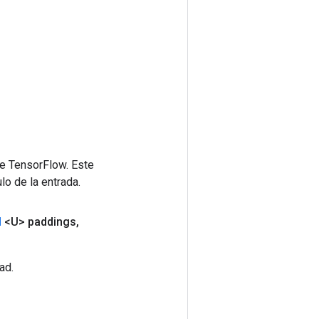
de TensorFlow. Este
lo de la entrada.
d
<U> paddings
,
ad.