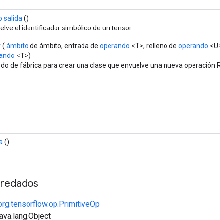
 salida
()
lve el identificador simbólico de un tensor.
r
(
ámbito
de ámbito, entrada de
operando
<T>, relleno de
operando
<U>
ando
<T>)
do de fábrica para crear una clase que envuelve una nueva operación 
a
()
redados
org.tensorflow.op.PrimitiveOp
java.lang.Object