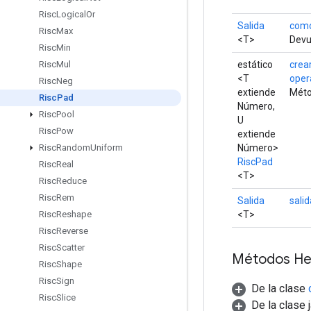
Risc
Logical
Or
Salida
como
Risc
Max
<T>
Devue
Risc
Min
estático
crea
Risc
Mul
<T
oper
Risc
Neg
extiende
Méto
Risc
Pad
Número,
Risc
Pool
U
Risc
Pow
extiende
Número>
Risc
Random
Uniform
RiscPad
Risc
Real
<T>
Risc
Reduce
Risc
Rem
Salida
salid
<T>
Risc
Reshape
Risc
Reverse
Risc
Scatter
Métodos He
Risc
Shape
Risc
Sign
De la clase
Risc
Slice
De la clase 