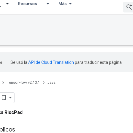
Recursos
Más
Se usó la
API de Cloud Translation
para traducir esta página.
TensorFlow v2.10.1
Java
ica
RiscPad
licos