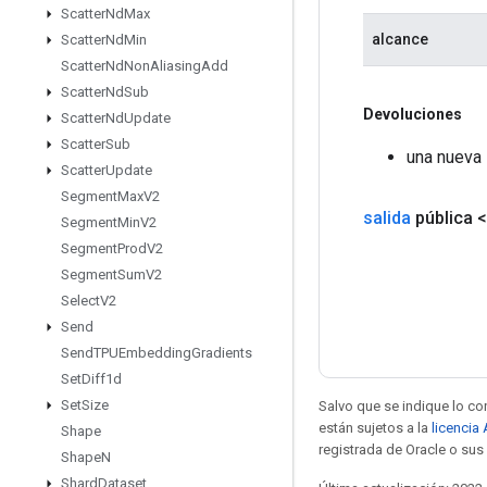
Scatter
Nd
Max
alcance
Scatter
Nd
Min
Scatter
Nd
Non
Aliasing
Add
Scatter
Nd
Sub
Devoluciones
Scatter
Nd
Update
Scatter
Sub
una nueva 
Scatter
Update
Segment
Max
V2
salida
pública 
Segment
Min
V2
Segment
Prod
V2
Segment
Sum
V2
Select
V2
Send
Send
TPUEmbedding
Gradients
Set
Diff1d
Set
Size
Salvo que se indique lo con
están sujetos a la
licencia
Shape
registrada de Oracle o sus 
Shape
N
Shard
Dataset