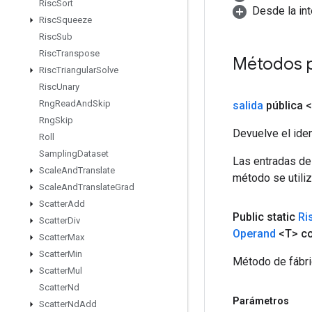
Risc
Sort
Desde la in
Risc
Squeeze
Risc
Sub
Risc
Transpose
Métodos 
Risc
Triangular
Solve
Risc
Unary
Rng
Read
And
Skip
salida
pública 
Rng
Skip
Devuelve el iden
Roll
Sampling
Dataset
Las entradas de
Scale
And
Translate
método se utiliz
Scale
And
Translate
Grad
Scatter
Add
Public static
Ri
Scatter
Div
Operand
<T> co
Scatter
Max
Scatter
Min
Método de fábri
Scatter
Mul
Scatter
Nd
Parámetros
Scatter
Nd
Add