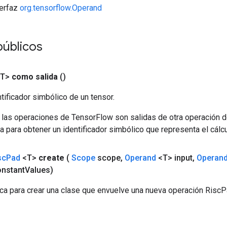
terfaz
org.tensorflow.Operand
públicos
<T>
como salida
()
tificador simbólico de un tensor.
 las operaciones de TensorFlow son salidas de otra operación 
a para obtener un identificador simbólico que representa el cálcu
sc
Pad
<T>
create
(
Scope
scope
,
Operand
<T> input
,
Operan
nstant
Values)
ca para crear una clase que envuelve una nueva operación RiscP