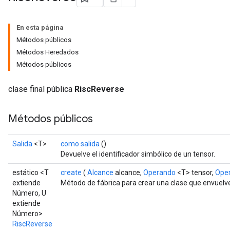
En esta página
Métodos públicos
Métodos Heredados
Métodos públicos
clase final pública
RiscReverse
Métodos públicos
Salida
<T>
como salida
()
Devuelve el identificador simbólico de un tensor.
estático <T
create
(
Alcance
alcance,
Operando
<T> tensor,
Ope
extiende
Método de fábrica para crear una clase que envuelv
Número, U
extiende
Número>
RiscReverse