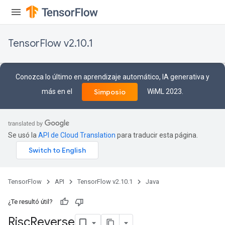
TensorFlow v2.10.1
Conozca lo último en aprendizaje automático, IA generativa y
más en el
WiML 2023.
Simposio
Se usó la
API de Cloud Translation
para traducir esta página.
TensorFlow
API
TensorFlow v2.10.1
Java
¿Te resultó útil?
Risc
Reverse