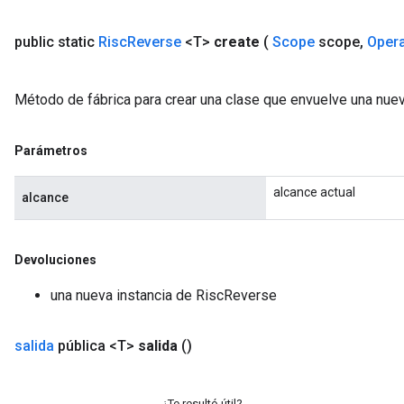
public static
Risc
Reverse
<T>
create
(
Scope
scope
,
Oper
Método de fábrica para crear una clase que envuelve una nue
Parámetros
alcance actual
alcance
Devoluciones
una nueva instancia de RiscReverse
salida
pública <T>
salida
()
¿Te resultó útil?