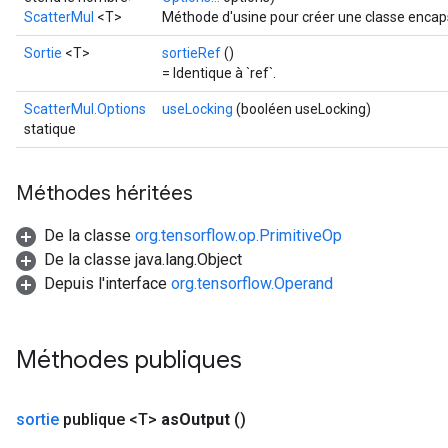
ScatterMul
<T>
Méthode d'usine pour créer une classe encap
Sortie
<T>
sortieRef
()
= Identique à `ref`.
ScatterMul.Options
useLocking
(booléen useLocking)
statique
Méthodes héritées
De la classe
org.tensorflow.op.PrimitiveOp
De la classe java.lang.Object
Depuis l'interface
org.tensorflow.Operand
Méthodes publiques
sortie
publique <T>
as
Output
()