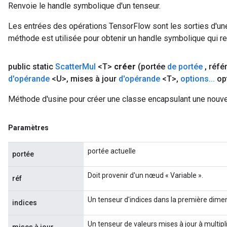
Renvoie le handle symbolique d'un tenseur.
Les entrées des opérations TensorFlow sont les sorties d'une
méthode est utilisée pour obtenir un handle symbolique qui rep
public static
Scatter
Mul
<T>
créer
(portée
de portée
,
réfé
d'opérande
<U>
,
mises à jour
d'opérande
<T>
,
options
.
.
.
op
Méthode d'usine pour créer une classe encapsulant une nouve
Paramètres
portée actuelle
portée
Doit provenir d'un nœud « Variable ».
réf
Un tenseur d'indices dans la première dimen
indices
Un tenseur de valeurs mises à jour à multiplie