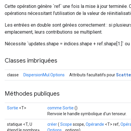
Cette opération génère `ref` une fois la mise à jour terminée. 
opérations nécessitant l’utilisation de la valeur de réinitialisati
Les entrées en double sont gérées correctement : si plusieur
emplacement, leurs contributions se multiplient.
Nécessite `updates.shape = indices.shape + ref.shape[1:]` ou 
Classes imbriquées
Scatte
classe
DispersionMul.Options
Attributs facultatifs pour
Méthodes publiques
Sortie
<T>
comme Sortie
()
Renvoie le handle symbolique d'un tenseur.
statique <T, U
créer
(
Scope
scope,
Opérande
<T> ref,
Opér
étend le nombre>
Options...
options)