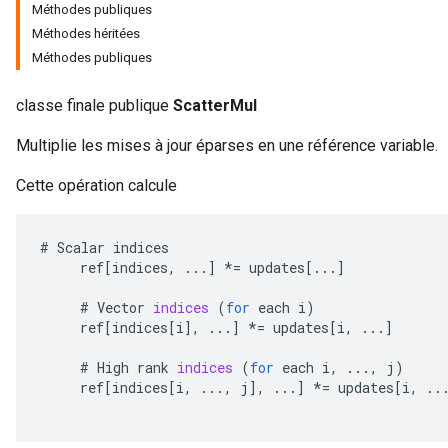
Méthodes publiques
Méthodes héritées
Méthodes publiques
classe finale publique
ScatterMul
Multiplie les mises à jour éparses en une référence variable.
Cette opération calcule
#
Scalar
indices
ref
[
indices
,
...
]
*=
updates
[
...
]
#
Vector
indices
(
for
each
i
)
ref
[
indices
[
i
]
,
...
]
*=
updates
[
i
,
...
]
#
High
rank
indices
(
for
each
i
,
...,
j
)
ref
[
indices
[
i
,
...,
j
]
,
...
]
*=
updates
[
i
,
..