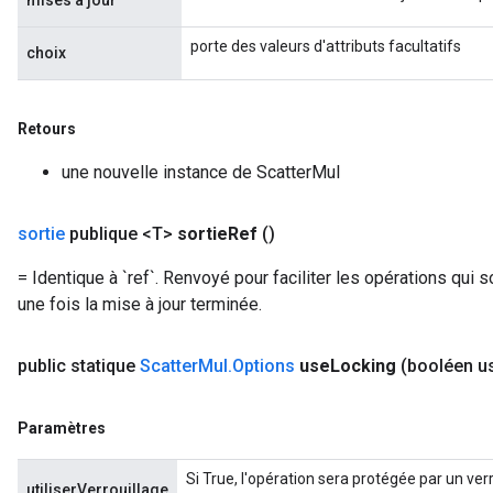
mises à jour
porte des valeurs d'attributs facultatifs
choix
Retours
une nouvelle instance de ScatterMul
sortie
publique <T>
sortie
Ref
()
= Identique à `ref`. Renvoyé pour faciliter les opérations qui s
une fois la mise à jour terminée.
public statique
Scatter
Mul
.
Options
use
Locking
(booléen u
Paramètres
Si True, l'opération sera protégée par un ver
x
utiliserVerrouillage