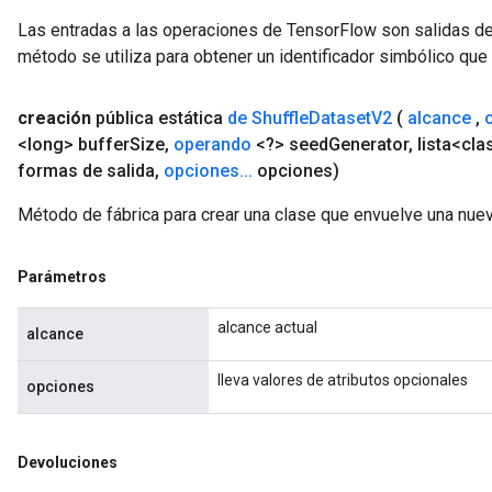
Las entradas a las operaciones de TensorFlow son salidas de
método se utiliza para obtener un identificador simbólico que 
creación
pública estática
de Shuffle
Dataset
V2
(
alcance
,
<long> buffer
Size
,
operando
<?> seed
Generator
,
lista<cla
formas de salida
,
opciones
.
.
.
opciones)
Método de fábrica para crear una clase que envuelve una nue
Parámetros
alcance actual
alcance
lleva valores de atributos opcionales
opciones
Devoluciones