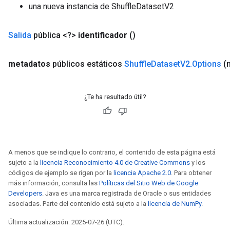
una nueva instancia de ShuffleDatasetV2
Salida
pública <?>
identificador
()
metadatos
públicos estáticos
Shuffle
Dataset
V2
.
Options
(
¿Te ha resultado útil?
A menos que se indique lo contrario, el contenido de esta página está
sujeto a la
licencia Reconocimiento 4.0 de Creative Commons
y los
x
códigos de ejemplo se rigen por la
licencia Apache 2.0
. Para obtener
más información, consulta las
Políticas del Sitio Web de Google
Developers
. Java es una marca registrada de Oracle o sus entidades
asociadas. Parte del contenido está sujeto a la
licencia de NumPy
.
Última actualización: 2025-07-26 (UTC).