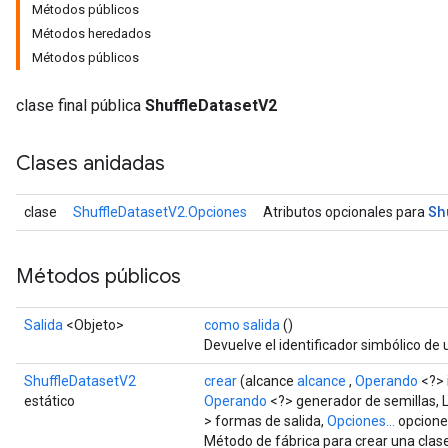
Métodos públicos
Métodos heredados
Métodos públicos
clase final pública
ShuffleDatasetV2
Clases anidadas
Sh
clase
ShuffleDatasetV2.Opciones
Atributos opcionales para
Métodos públicos
Salida
<Objeto>
como salida
()
Devuelve el identificador simbólico de 
ShuffleDatasetV2
crear
(alcance
alcance
,
Operando
<?> 
estático
Operando
<?> generador de semillas, L
> formas de salida,
Opciones...
opcione
Método de fábrica para crear una cla