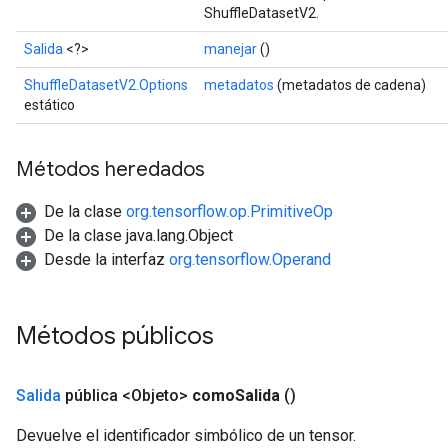
ShuffleDatasetV2.
Salida
<?>
manejar
()
ShuffleDatasetV2.Options
metadatos
(metadatos de cadena)
estático
Métodos heredados
De la clase
org.tensorflow.op.PrimitiveOp
De la clase java.lang.Object
Desde la interfaz
org.tensorflow.Operand
Métodos públicos
Salida
pública <Objeto>
como
Salida
()
Devuelve el identificador simbólico de un tensor.