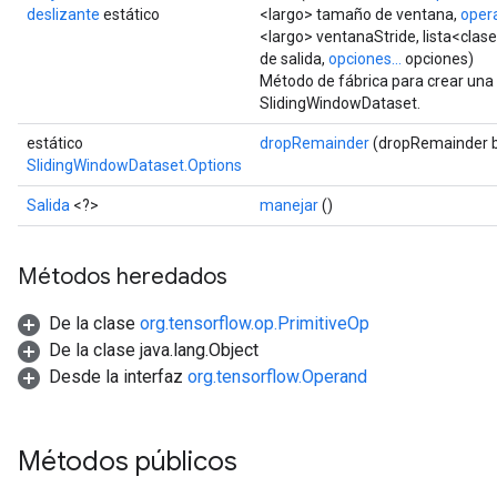
deslizante
estático
<largo> tamaño de ventana,
oper
<largo> ventanaStride, lista<clase
de salida,
opciones...
opciones)
Método de fábrica para crear una
SlidingWindowDataset.
estático
dropRemainder
(dropRemainder 
SlidingWindowDataset.Options
Salida
<?>
manejar
()
Métodos heredados
De la clase
org.tensorflow.op.PrimitiveOp
De la clase java.lang.Object
Desde la interfaz
org.tensorflow.Operand
Métodos públicos