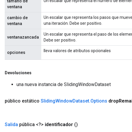
Un escalar que representa el número de elemen
tamaño de
ventana
Un escalar que representa los pasos que mueve
cambio de
una iteración. Debe ser positivo.
ventana
Un escalar que representa el paso de los eleme
ventanazancada
Debe ser positivo.
x
lleva valores de atributos opcionales
opciones
Devoluciones
una nueva instancia de SlidingWindowDataset
público estático
Sliding
Window
Dataset
.
Options
drop
Rema
Salida
pública <?>
identificador
()