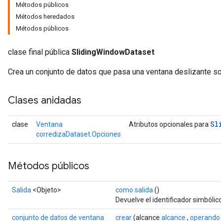
Métodos públicos
Métodos heredados
Métodos públicos
clase final pública
SlidingWindowDataset
Crea un conjunto de datos que pasa una ventana deslizante so
Clases anidadas
Sl
clase
Ventana
Atributos opcionales para
corredizaDataset.Opciones
Métodos públicos
Salida
<Objeto>
como salida
()
Devuelve el identificador simbólic
conjunto de datos de ventana
crear
(alcance
alcance
,
operando