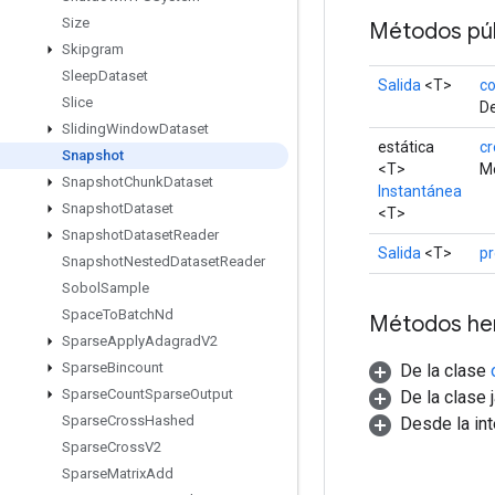
Size
Métodos púb
Skipgram
Sleep
Dataset
Salida
<T>
co
Slice
De
Sliding
Window
Dataset
estática
cr
Snapshot
<T>
Mé
Snapshot
Chunk
Dataset
Instantánea
Snapshot
Dataset
<T>
Snapshot
Dataset
Reader
Salida
<T>
pr
Snapshot
Nested
Dataset
Reader
Sobol
Sample
Space
To
Batch
Nd
Métodos he
Sparse
Apply
Adagrad
V2
Sparse
Bincount
De la clase
Sparse
Count
Sparse
Output
De la clase 
Sparse
Cross
Hashed
Desde la in
Sparse
Cross
V2
Sparse
Matrix
Add