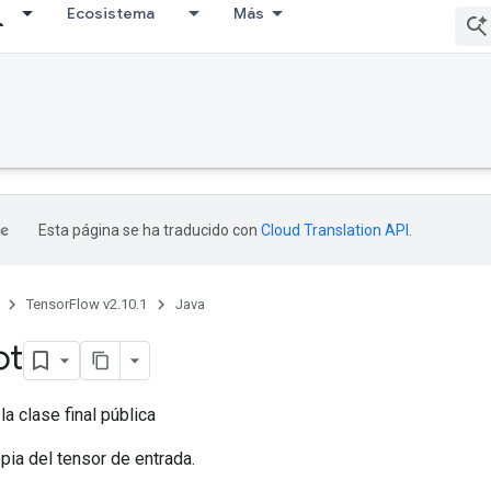
Ecosistema
Más
Esta página se ha traducido con
Cloud Translation API
.
TensorFlow v2.10.1
Java
ot
la clase final pública
ia del tensor de entrada.