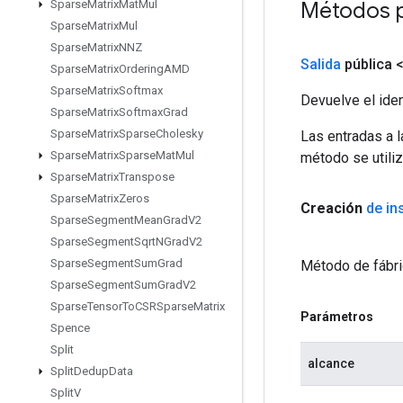
Métodos 
Sparse
Matrix
Mat
Mul
Sparse
Matrix
Mul
Sparse
Matrix
NNZ
Salida
pública 
Sparse
Matrix
Ordering
AMD
Sparse
Matrix
Softmax
Devuelve el iden
Sparse
Matrix
Softmax
Grad
Sparse
Matrix
Sparse
Cholesky
Las entradas a 
Sparse
Matrix
Sparse
Mat
Mul
método se utiliz
Sparse
Matrix
Transpose
Sparse
Matrix
Zeros
Creación
de in
Sparse
Segment
Mean
Grad
V2
Sparse
Segment
Sqrt
NGrad
V2
Sparse
Segment
Sum
Grad
Método de fábri
Sparse
Segment
Sum
Grad
V2
Sparse
Tensor
To
CSRSparse
Matrix
Parámetros
Spence
Split
alcance
Split
Dedup
Data
Split
V