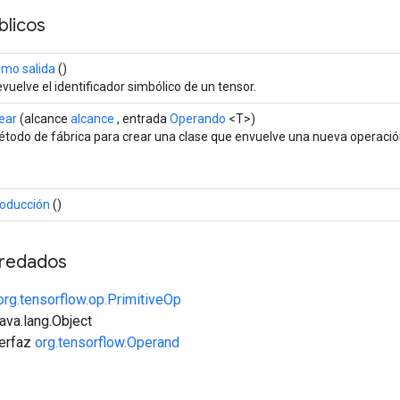
licos
mo salida
()
vuelve el identificador simbólico de un tensor.
ear
(alcance
alcance
, entrada
Operando
<T>)
todo de fábrica para crear una clase que envuelve una nueva operació
oducción
()
redados
org.tensorflow.op.PrimitiveOp
java.lang.Object
terfaz
org.tensorflow.Operand