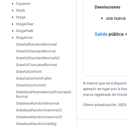
Squeeze
Devoluciones
Stack
Stage
una nueva 
Stage
Clear
Stage
Peek
Salida
pública 
Stage
Size
Stateful
Random
Binomial
Stateful
Standard
Normal
Stateful
Standard
Normal
V2
Stateful
Truncated
Normal
Stateful
Uniform
Stateful
Uniform
Full
Int
A menos que se indique lo 
Stateful
Uniform
Int
ejemplo se rigen por la
lic
Stateless
Parameterized
Truncated
marca registrada de Oracle
Normal
Stateless
Random
Binomial
Última actualización: 2025
Stateless
Random
Gamma
V2
Stateless
Random
Gamma
V3
Stateless
Random
Get
Alg