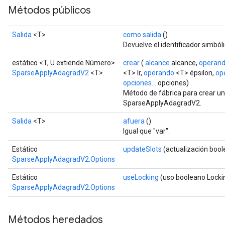
Métodos públicos
Salida
<T>
como salida
()
Devuelve el identificador simbóli
estático <T, U extiende Número>
crear
(
alcance
alcance,
operan
SparseApplyAdagradV2
<T>
<T> lr,
operando
<T> épsilon,
op
opciones...
opciones)
Método de fábrica para crear u
SparseApplyAdagradV2.
Salida
<T>
afuera
()
Igual que "var".
Estático
updateSlots
(actualización bool
SparseApplyAdagradV2.Options
Estático
useLocking
(uso booleano Locki
SparseApplyAdagradV2.Options
Métodos heredados