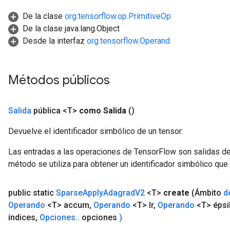
De la clase
org.tensorflow.op.PrimitiveOp
De la clase java.lang.Object
Desde la interfaz
org.tensorflow.Operand
Métodos públicos
Salida
pública <T>
como Salida
()
Devuelve el identificador simbólico de un tensor.
Las entradas a las operaciones de TensorFlow son salidas de
método se utiliza para obtener un identificador simbólico que 
public static
Sparse
Apply
Adagrad
V2
<T>
create
(Ámbito
d
Operando
<T> accum
,
Operando
<T> lr
,
Operando
<T> épsi
x
índices
,
Opciones
.
.
opciones
)