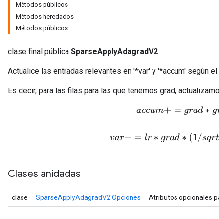
Métodos públicos
Métodos heredados
Métodos públicos
clase final pública
SparseApplyAdagradV2
Actualice las entradas relevantes en '*var' y '*accum' según 
Es decir, para las filas para las que tenemos grad, actualizam
a
c
c
u
m
+
=
g
r
a
d
∗
g
r
a
d
v
a
r
−
=
l
r
∗
g
r
a
d
∗
(
1
/
s
q
r
t
(
a
c
Clases anidadas
clase
SparseApplyAdagradV2.Opciones
Atributos opcionales 