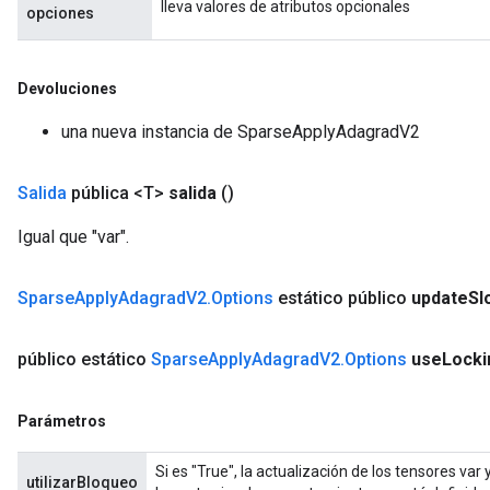
lleva valores de atributos opcionales
opciones
Devoluciones
una nueva instancia de SparseApplyAdagradV2
Salida
pública <T>
salida
()
Igual que "var".
Sparse
Apply
Adagrad
V2
.
Options
estático público
update
Sl
público estático
Sparse
Apply
Adagrad
V2
.
Options
use
Locki
Parámetros
Si es "True", la actualización de los tensores va
utilizarBloqueo