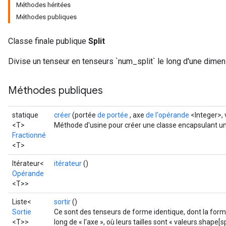
Méthodes héritées
Méthodes publiques
Classe finale publique
Split
Divise un tenseur en tenseurs `num_split` le long d'une dimen
Méthodes publiques
statique
créer
(portée
de portée
, axe
de l'opérande
<Integer>, 
<T>
Méthode d'usine pour créer une classe encapsulant une
Fractionné
<T>
Itérateur<
itérateur
()
Opérande
<T>>
Liste<
sortir
()
Sortie
Ce sont des tenseurs de forme identique, dont la forme
<T>>
long de « l'axe », où leurs tailles sont « valeurs.shape[s