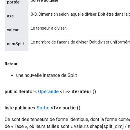
portée actuelle
portée
0-D. Dimension selon laquelle diviser. Doit être dans la 
axe
Le tenseur à diviser.
valeur
Le nombre de façons de diviser. Doit diviser uniformém
numSplit
Retour
une nouvelle instance de Split
public Iterator<
Opérande
<T>>
itérateur
()
liste publique<
Sortie
<T>>
sortie
()
Ce sont des tenseurs de forme identique, dont la forme corres
de « l'axe », où leurs tailles sont « valeurs.shape[split_dim] / 