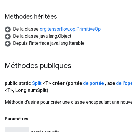
Méthodes héritées
De la classe
org.tensorflow.op.PrimitiveOp
De la classe java.lang.Object
Depuis l'interface java.lang.Iterable
Méthodes publiques
public static
Split
<T>
créer
(portée
de portée
,
axe
de l'op
x
<T>
,
Long num
Split)
Méthode d'usine pour créer une classe encapsulant une nouvel
Paramètres