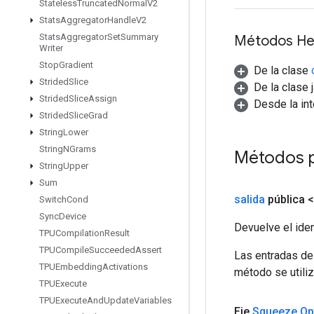
Stateless
Truncated
Normal
V2
Stats
Aggregator
Handle
V2
Stats
Aggregator
Set
Summary
Métodos He
Writer
Stop
Gradient
De la clase
Strided
Slice
De la clase 
Strided
Slice
Assign
Desde la in
Strided
Slice
Grad
String
Lower
String
NGrams
Métodos 
String
Upper
Sum
salida
pública 
Switch
Cond
Sync
Device
Devuelve el iden
TPUCompilation
Result
TPUCompile
Succeeded
Assert
Las entradas de
TPUEmbedding
Activations
método se utiliz
TPUExecute
TPUExecute
And
Update
Variables
Eje
Squeeze
.
Op