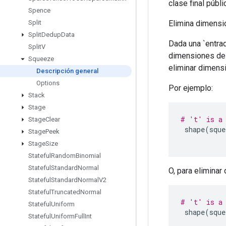
clase final públ
Spence
Elimina dimensi
Split
Split
Dedup
Data
Dada una `entrad
Split
V
dimensiones de 
Squeeze
eliminar dimens
Descripción general
Options
Por ejemplo:
Stack
Stage
# 't' is a 
Stage
Clear
 shape
(
sque
Stage
Peek
Stage
Size
Stateful
Random
Binomial
Stateful
Standard
Normal
O, para elimina
Stateful
Standard
Normal
V2
Stateful
Truncated
Normal
# 't' is a 
Stateful
Uniform
 shape
(
sque
Stateful
Uniform
Full
Int