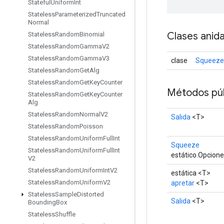
Stateful
Uniform
Int
Stateless
Parameterized
Truncated
Normal
Clases anid
Stateless
Random
Binomial
Stateless
Random
Gamma
V2
Stateless
Random
Gamma
V3
clase
Squeeze
Stateless
Random
Get
Alg
Stateless
Random
Get
Key
Counter
Métodos púb
Stateless
Random
Get
Key
Counter
Alg
Stateless
Random
Normal
V2
Salida
<T>
Stateless
Random
Poisson
Stateless
Random
Uniform
Full
Int
Squeeze
Stateless
Random
Uniform
Full
Int
estático.Opcion
V2
Stateless
Random
Uniform
Int
V2
estática <T>
Stateless
Random
Uniform
V2
apretar
<T>
Stateless
Sample
Distorted
Salida
<T>
Bounding
Box
Stateless
Shuffle