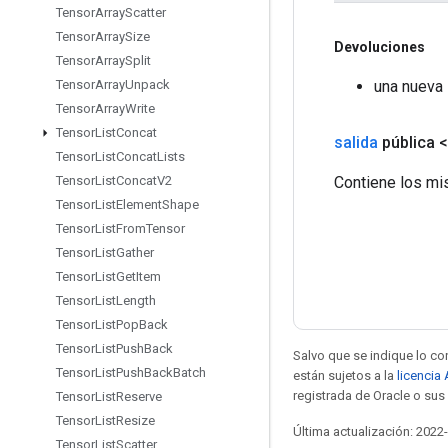
Tensor
Array
Scatter
Tensor
Array
Size
Devoluciones
Tensor
Array
Split
una nueva
Tensor
Array
Unpack
Tensor
Array
Write
Tensor
List
Concat
salida
pública 
Tensor
List
Concat
Lists
Contiene los mi
Tensor
List
Concat
V2
Tensor
List
Element
Shape
Tensor
List
From
Tensor
Tensor
List
Gather
Tensor
List
Get
Item
Tensor
List
Length
Tensor
List
Pop
Back
Tensor
List
Push
Back
Salvo que se indique lo con
Tensor
List
Push
Back
Batch
están sujetos a la
licencia
registrada de Oracle o sus 
Tensor
List
Reserve
Tensor
List
Resize
Última actualización: 2022
Tensor
List
Scatter