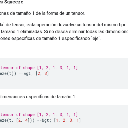
ica
Squeeze
ones de tamaño 1 de la forma de un tensor.
a` de tensor, esta operación devuelve un tensor del mismo tipo
tamaño 1 eliminadas. Si no desea eliminar todas las dimension
iones específicas de tamaño 1 especificando `eje`.
tensor of shape [1, 2, 1, 3, 1, 1]
eze
(
t
))
==&
gt
;
[
2
,
3
]
r dimensiones específicas de tamaño 1:
tensor of shape [1, 2, 1, 3, 1, 1]
eze
(
t
,
[
2
,
4
]))
==&
gt
;
[
1
,
2
,
3
,
1
]