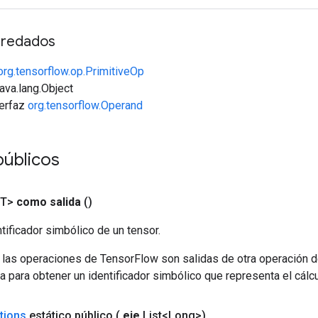
redados
org.tensorflow.op.PrimitiveOp
java.lang.Object
terfaz
org.tensorflow.Operand
públicos
<T>
como salida
()
tificador simbólico de un tensor.
 las operaciones de TensorFlow son salidas de otra operación 
a para obtener un identificador simbólico que representa el cálcu
tions
estático público
(
eje
List<Long>)