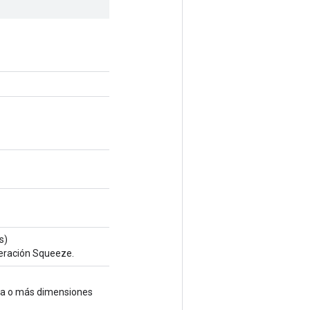
s)
peración Squeeze.
una o más dimensiones