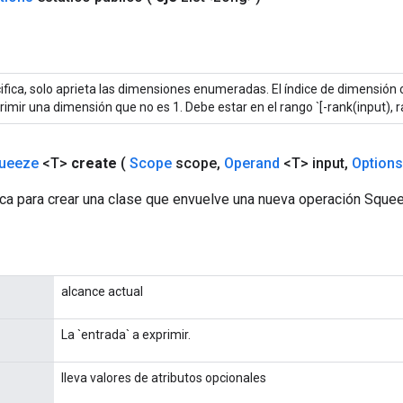
ifica, solo aprieta las dimensiones enumeradas. El índice de dimensión
imir una dimensión que no es 1. Debe estar en el rango `[-rank(input), ra
ueeze
<T>
create
(
Scope
scope
,
Operand
<T> input
,
Options
ca para crear una clase que envuelve una nueva operación Sque
alcance actual
La `entrada` a exprimir.
lleva valores de atributos opcionales