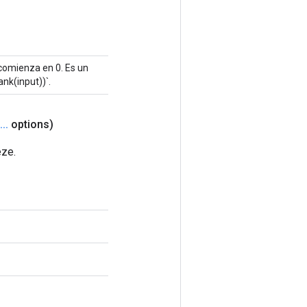
 comienza en 0. Es un
nk(input))`.
.
.
.
options)
eze.