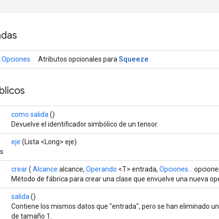
adas
Squeeze
.Opciones
Atributos opcionales para
licos
como salida
()
Devuelve el identificador simbólico de un tensor.
eje
(Lista <Long> eje)
es
crear
(
Alcance
alcance,
Operando
<T> entrada,
Opciones...
opcione
Método de fábrica para crear una clase que envuelve una nueva o
salida
()
Contiene los mismos datos que "entrada", pero se han eliminado 
de tamaño 1.