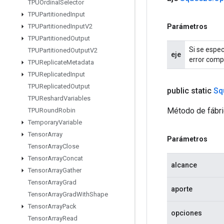
TPUOrdinal
Selector
TPUPartitioned
Input
Parámetros
TPUPartitioned
Input
V2
TPUPartitioned
Output
Si se espec
TPUPartitioned
Output
V2
eje
error compr
TPUReplicate
Metadata
TPUReplicated
Input
TPUReplicated
Output
public static
Sq
TPUReshard
Variables
Método de fábri
TPURound
Robin
Temporary
Variable
Tensor
Array
Parámetros
Tensor
Array
Close
Tensor
Array
Concat
alcance
Tensor
Array
Gather
Tensor
Array
Grad
aporte
Tensor
Array
Grad
With
Shape
Tensor
Array
Pack
opciones
Tensor
Array
Read