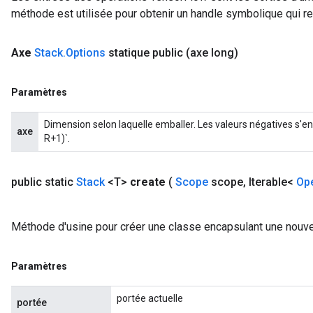
méthode est utilisée pour obtenir un handle symbolique qui rep
Axe
Stack
.
Options
statique public
(axe long)
Paramètres
Dimension selon laquelle emballer. Les valeurs négatives s'enr
axe
R+1)`.
public static
Stack
<T>
create
(
Scope
scope
,
Iterable<
Op
Méthode d'usine pour créer une classe encapsulant une nouvel
Paramètres
portée actuelle
portée