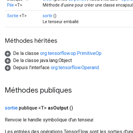
Pile
<T>
Méthode d'usine pour créer une classe encapsul
Sortie
<T>
sortir
()
Le tenseur emballé.
Méthodes héritées
De la classe
org.tensorflow.op.PrimitiveOp
De la classe java.lang.Object
Depuis l'interface
org.tensorflow.Operand
Méthodes publiques
sortie
publique <T>
as
Output
()
Renvoie le handle symbolique d'un tenseur.
Les entrées des opérations TensorFlow sont les sorties d'une