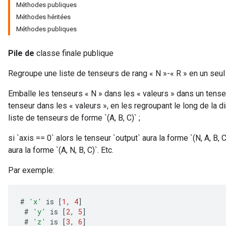
Méthodes publiques
Méthodes héritées
Méthodes publiques
Pile de
classe finale publique
Regroupe une liste de tenseurs de rang « N »-« R » en un seul 
Emballe les tenseurs « N » dans les « valeurs » dans un tense
tenseur dans les « valeurs », en les regroupant le long de la d
liste de tenseurs de forme `(A, B, C)` ;
si `axis == 0` alors le tenseur `output` aura la forme `(N, A, B, C
aura la forme `(A, N, B, C)`. Etc.
Par exemple:
#
'x'
is
[
1
,
4
]
#
'y'
is
[
2
,
5
]
#
'z'
is
[
3
,
6
]