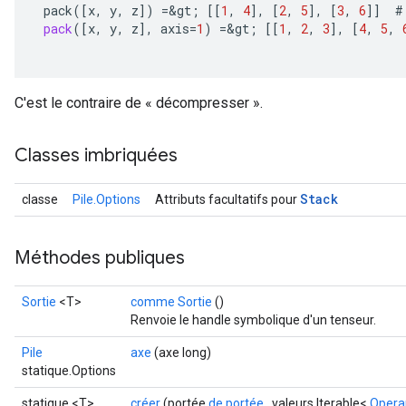
pack
(
[
x
,
y
,
z
]
)
=
&
gt
;
[[
1
,
4
]
,
[
2
,
5
]
,
[
3
,
6
]]
#
pack
(
[
x
,
y
,
z
]
,
axis
=
1
)
=
&
gt
;
[[
1
,
2
,
3
]
,
[
4
,
5
,
C'est le contraire de « décompresser ».
Classes imbriquées
Stack
classe
Pile.Options
Attributs facultatifs pour
x
Méthodes publiques
Sortie
<T>
comme Sortie
()
Renvoie le handle symbolique d'un tenseur.
Pile
axe
(axe long)
statique.Options
statique <T>
créer
(portée
de portée
, valeurs Iterable<
Opera