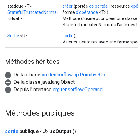
x
statique <T>
créer
(portée
de portée
, ressource
opé
StatefulTruncatedNormal
forme
d'opérande
<T>)
<Float>
Méthode d'usine pour créer une classe
StatefulTruncatedNormal à l'aide des t
Sortie
<U>
sortir
()
Valeurs aléatoires avec une forme spéc
Méthodes héritées
De la classe
org.tensorflow.op.PrimitiveOp
De la classe java.lang.Object
Depuis l'interface
org.tensorflow.Operand
Méthodes publiques
sortie
publique <U>
as
Output
()