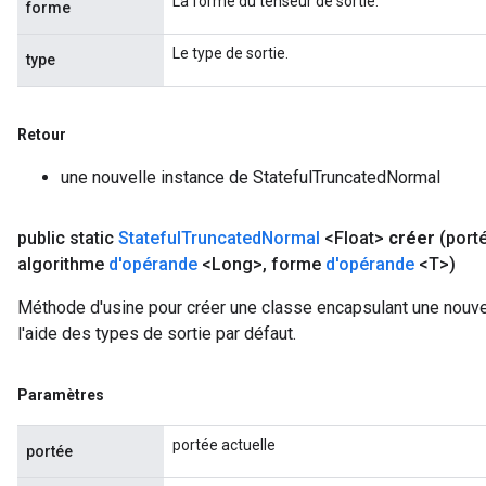
La forme du tenseur de sortie.
forme
Le type de sortie.
type
Retour
une nouvelle instance de StatefulTruncatedNormal
public static
Stateful
Truncated
Normal
<Float>
créer
(port
algorithme
d'opérande
<Long>
,
forme
d'opérande
<T>)
Méthode d'usine pour créer une classe encapsulant une nouve
l'aide des types de sortie par défaut.
Paramètres
portée actuelle
portée