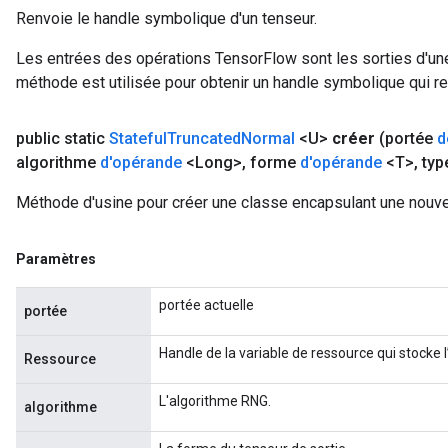
Renvoie le handle symbolique d'un tenseur.
Les entrées des opérations TensorFlow sont les sorties d'une
méthode est utilisée pour obtenir un handle symbolique qui rep
public static
Stateful
Truncated
Normal
<U>
créer
(portée
d
algorithme
d'opérande
<Long>
,
forme
d'opérande
<T>
,
typ
Méthode d'usine pour créer une classe encapsulant une nouve
Paramètres
portée actuelle
portée
Handle de la variable de ressource qui stocke 
Ressource
L'algorithme RNG.
algorithme