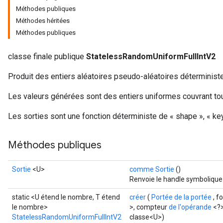
Méthodes publiques
Méthodes héritées
Méthodes publiques
x
classe finale publique
StatelessRandomUniformFullIntV2
Produit des entiers aléatoires pseudo-aléatoires déterministes
Les valeurs générées sont des entiers uniformes couvrant tou
Les sorties sont une fonction déterministe de « shape », « key 
Méthodes publiques
Sortie
<U>
comme Sortie
()
Renvoie le handle symbolique 
static <U étend le nombre, T étend
créer
(
Portée de la portée
, f
le nombre>
>, compteur
de l'opérande
<?>
StatelessRandomUniformFullIntV2
classe<U>)