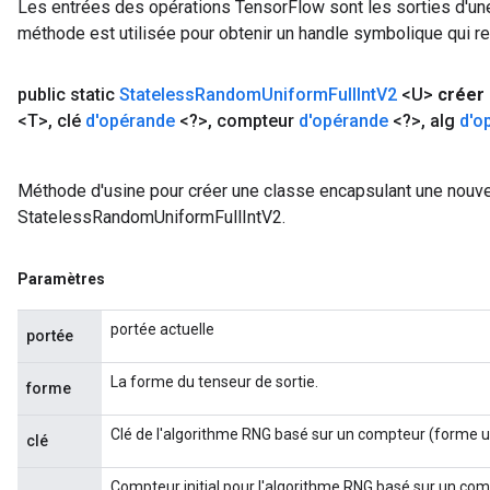
Les entrées des opérations TensorFlow sont les sorties d'une
méthode est utilisée pour obtenir un handle symbolique qui rep
public static
Stateless
Random
Uniform
Full
Int
V2
<U>
créer
<T>
,
clé
d'opérande
<?>
,
compteur
d'opérande
<?>
,
alg
d'o
Méthode d'usine pour créer une classe encapsulant une nouve
StatelessRandomUniformFullIntV2.
Paramètres
portée actuelle
portée
La forme du tenseur de sortie.
forme
Clé de l'algorithme RNG basé sur un compteur (forme ui
clé
Compteur initial pour l'algorithme RNG basé sur un com