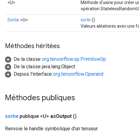
<U>
Méthode d'usine pour créer u
opération StatelessRandomUn
Sortie
<U>
sortir
()
Valeurs aléatoires avec une f
Méthodes héritées
De la classe
org.tensorflow.op.PrimitiveOp
De la classe java.lang.Object
Depuis l'interface
org.tensorflow.Operand
Méthodes publiques
sortie
publique <U>
as
Output
()
Renvoie le handle symbolique d'un tenseur.