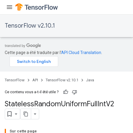
TensorFlow v2.10.1
Cette page a été traduite par l'
API Cloud Translation
.
TensorFlow
API
TensorFlow v2.10.1
Java
Ce contenu vous a-t-il été utile ?
Stateless
Random
Uniform
Full
Int
V2
Sur cette page