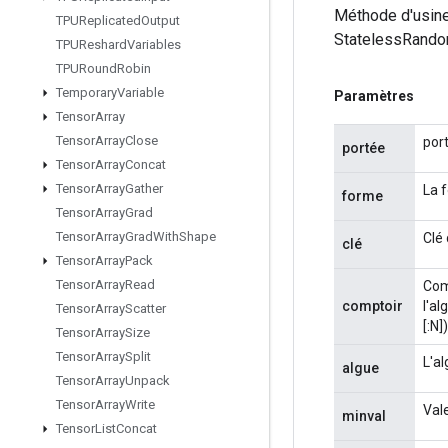
Méthode d'usine
TPUReplicated
Output
StatelessRando
TPUReshard
Variables
TPURound
Robin
Temporary
Variable
Paramètres
Tensor
Array
Tensor
Array
Close
por
portée
Tensor
Array
Concat
Tensor
Array
Gather
La 
forme
Tensor
Array
Grad
Tensor
Array
Grad
With
Shape
Clé
clé
Tensor
Array
Pack
Tensor
Array
Read
Com
comptoir
l'al
Tensor
Array
Scatter
[:N]
Tensor
Array
Size
Tensor
Array
Split
L'a
algue
Tensor
Array
Unpack
Tensor
Array
Write
Vale
minval
Tensor
List
Concat