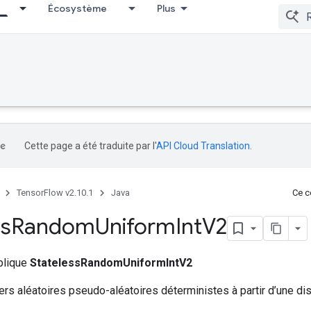
Écosystème
Plus
Cette page a été traduite par l'
API Cloud Translation
.
TensorFlow v2.10.1
Java
Ce co
ss
Random
Uniform
Int
V2
ublique
StatelessRandomUniformIntV2
ers aléatoires pseudo-aléatoires déterministes à partir d’une dis