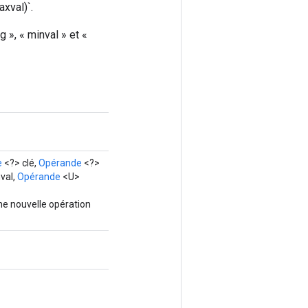
xval)`.
 », « minval » et «
e
<?> clé,
Opérande
<?>
val,
Opérande
<U>
ne nouvelle opération