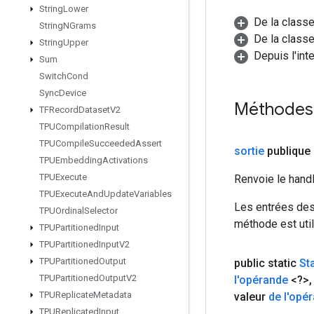
String
Lower
De la class
String
NGrams
De la classe
String
Upper
Depuis l'int
Sum
Switch
Cond
Sync
Device
Méthodes
TFRecord
Dataset
V2
TPUCompilation
Result
TPUCompile
Succeeded
Assert
sortie
publique
TPUEmbedding
Activations
TPUExecute
Renvoie le hand
TPUExecute
And
Update
Variables
Les entrées des
TPUOrdinal
Selector
méthode est util
TPUPartitioned
Input
TPUPartitioned
Input
V2
TPUPartitioned
Output
public static
St
TPUPartitioned
Output
V2
l'opérande
<?>
,
TPUReplicate
Metadata
valeur
de l'opé
TPUReplicated
Input