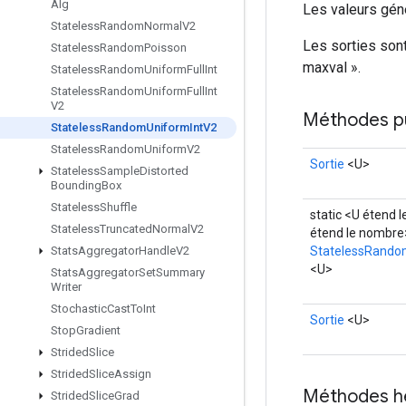
Alg
Les valeurs géné
Stateless
Random
Normal
V2
Les sorties sont 
Stateless
Random
Poisson
maxval ».
Stateless
Random
Uniform
Full
Int
Stateless
Random
Uniform
Full
Int
V2
Méthodes p
Stateless
Random
Uniform
Int
V2
Stateless
Random
Uniform
V2
Sortie
<U>
Stateless
Sample
Distorted
Bounding
Box
Stateless
Shuffle
static <U étend 
Stateless
Truncated
Normal
V2
étend le nombre
StatelessRando
Stats
Aggregator
Handle
V2
<U>
Stats
Aggregator
Set
Summary
Writer
Stochastic
Cast
To
Int
Sortie
<U>
Stop
Gradient
Strided
Slice
Strided
Slice
Assign
Méthodes h
Strided
Slice
Grad