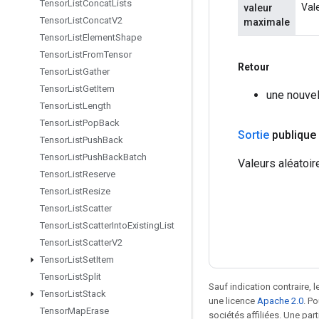
Tensor
List
Concat
Lists
Vale
valeur
Tensor
List
Concat
V2
maximale
Tensor
List
Element
Shape
Tensor
List
From
Tensor
Retour
Tensor
List
Gather
Tensor
List
Get
Item
une nouve
Tensor
List
Length
Tensor
List
Pop
Back
Sortie
publique
Tensor
List
Push
Back
Tensor
List
Push
Back
Batch
Valeurs aléatoir
Tensor
List
Reserve
Tensor
List
Resize
Tensor
List
Scatter
Tensor
List
Scatter
Into
Existing
List
Tensor
List
Scatter
V2
Tensor
List
Set
Item
Tensor
List
Split
Sauf indication contraire, 
Tensor
List
Stack
une licence
Apache 2.0
. P
Tensor
Map
Erase
sociétés affiliées. Une part