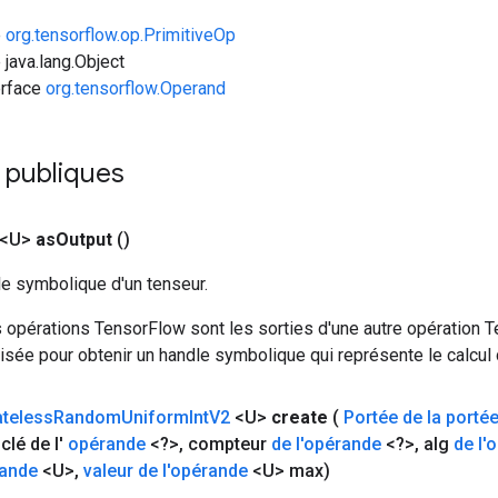
e
org.tensorflow.op.PrimitiveOp
 java.lang.Object
erface
org.tensorflow.Operand
 publiques
 <U>
as
Output
()
le symbolique d'un tenseur.
 opérations TensorFlow sont les sorties d'une autre opération T
isée pour obtenir un handle symbolique qui représente le calcul d
ateless
Random
Uniform
Int
V2
<U>
create
(
Portée de la porté
clé de l'
opérande
<?>
,
compteur
de l'opérande
<?>
,
alg
de l'
rande
<U>
,
valeur de l'opérande
<U> max)