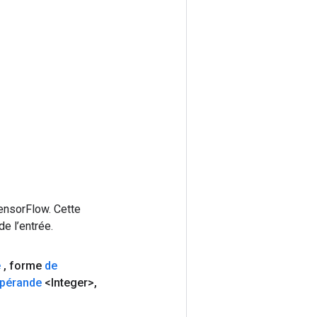
ensorFlow. Cette
e l’entrée.
e
,
forme
de
opérande
<Integer>
,