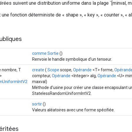
rées suivent une distribution uniforme dans la plage `[minval, ma
une fonction déterministe de « shape », « key », « counter », « alg
ubliques
comme Sortie
()
Renvoie le handle symbolique d'un tenseur.
le nombre, T
create
(
Scope
scope,
Opérande
<T> forme,
Opérand
>
compteur,
Opérande
<Integer> alg,
Opérande
<U> min
mUniformIntV2
maxval)
Méthode d'usine pour créer une classe encapsulant u
StatelessRandomUniformIntV2.
sortir
()
Valeurs aléatoires avec une forme spécifiée.
éritées