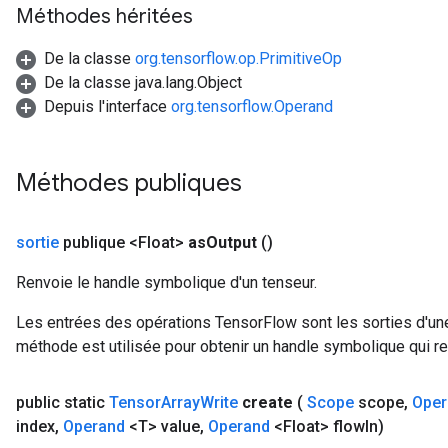
Méthodes héritées
De la classe
org.tensorflow.op.PrimitiveOp
De la classe java.lang.Object
Depuis l'interface
org.tensorflow.Operand
Méthodes publiques
sortie
publique <Float>
as
Output
()
Renvoie le handle symbolique d'un tenseur.
Les entrées des opérations TensorFlow sont les sorties d'une
méthode est utilisée pour obtenir un handle symbolique qui rep
public static
Tensor
Array
Write
create
(
Scope
scope
,
Oper
index
,
Operand
<T> value
,
Operand
<Float> flow
In)