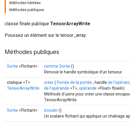
Méthodes héritées
Méthodes publiques
classe finale publique
TensorArrayWrite
Poussez un élément sur le tensor_array.
Méthodes publiques
Sortie
<Flottant>
comme Sortie
()
Renvoie le handle symbolique d'un tenseur.
statique <T>
créer
(
Portée de la portée
, handle
de l'opéran
TensorArrayWrite
de l'opérande
<T>,
opérande
<Float> flowIn)
Méthode d'usine pour créer une classe encapsu
TensorArrayWrite.
Sortie
<Flottant>
écouler
()
Un scalaire flottant qui applique un chaînage a